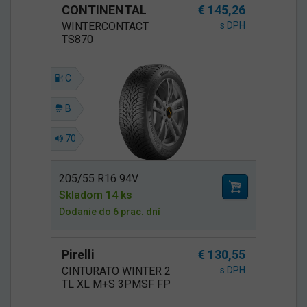
CONTINENTAL
€ 145,26
WINTERCONTACT
s DPH
TS870
C
B
70
205/55 R16 94V
Skladom 14 ks
Dodanie do 6 prac. dní
Pirelli
€ 130,55
CINTURATO WINTER 2
s DPH
TL XL M+S 3PMSF FP