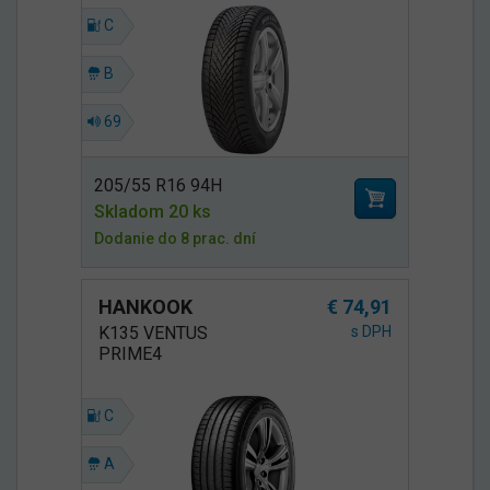
C
B
69
205/55 R16 94H
Skladom 20 ks
Dodanie do 8 prac. dní
HANKOOK
€ 74,91
K135 VENTUS
s DPH
PRIME4
C
A