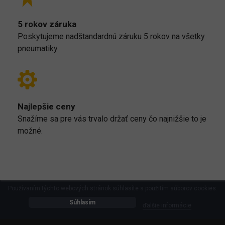
5 rokov záruka
Poskytujeme nadštandardnú záruku 5 rokov na všetky
pneumatiky.
Najlepšie ceny
Snažíme sa pre vás trvalo držať ceny čo najnižšie to je
možné.
Používaním týchto webových stránok súhlasíte s použitím súborov cookies.
Súhlasím
ďalšie informácie