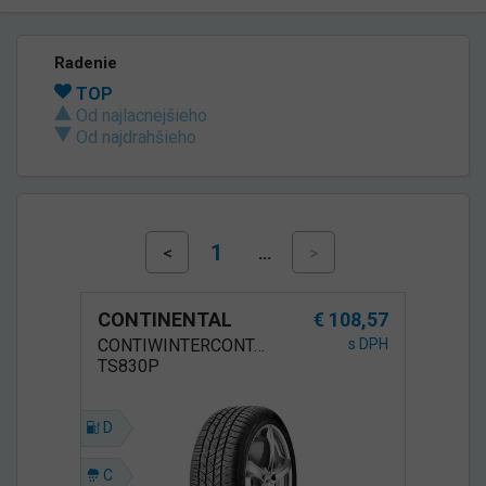
Radenie
TOP
Od najlacnejšieho
Od najdrahšieho
1
<
…
>
CONTINENTAL
€ 108,57
CONTIWINTERCONTACT
s DPH
TS830P
D
C