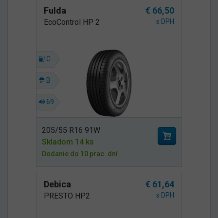
Fulda
€ 66,50
EcoControl HP 2
s DPH
C
B
69
205/55 R16 91W
Skladom 14 ks
Dodanie do 10 prac. dní
Debica
€ 61,64
PRESTO HP2
s DPH