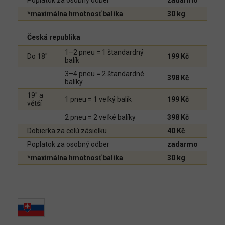
Poplatok za osobný odber
zadarmo
*maximálna hmotnosť balíka
30 kg
Česká republika
1–2 pneu = 1 štandardný
Do 18"
199 Kč
balík
3–4 pneu = 2 štandardné
398 Kč
balíky
19" a
1 pneu = 1 veľký balík
199 Kč
větší
2 pneu = 2 veľké balíky
398 Kč
Dobierka za celú zásielku
40 Kč
Poplatok za osobný odber
zadarmo
*maximálna hmotnosť balíka
30 kg