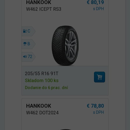
HANKOOK
€ 80,19
W462 ICEPT RS3
s DPH
C
B
72
205/55 R16 91T
Skladom 100 ks
Dodanie do 6 prac. dní
HANKOOK
€ 78,80
W462 DOT2024
s DPH