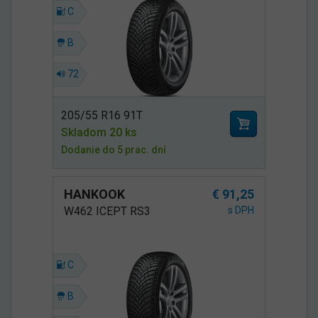
C
B
72
205/55 R16 91T
Skladom 20 ks
Dodanie do 5 prac. dní
HANKOOK
€ 91,25
W462 ICEPT RS3
s DPH
C
B