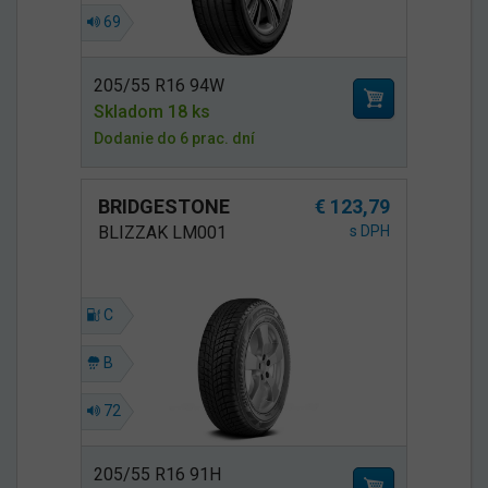
69
205/55 R16 94W
Skladom 18 ks
Dodanie do 6 prac. dní
BRIDGESTONE
€ 123,79
BLIZZAK LM001
s DPH
C
B
72
205/55 R16 91H