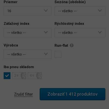
Priemer
Sezóna (obdobie)
16
-- všetko --
Záťažový index
Rýchlostný index
-- všetko --
-- všetko --
Výrobca
Run-flat
-- všetko --
Iba pneu skladom
2+
4+
Zrušiť filter