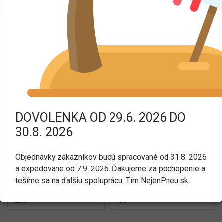
DPH dodáme tovar bez DPH.
Pneumatiky
Všetky typy
Osobné a SUV
Úžitkové
DOVOLENKA OD 29.6. 2026 DO
30.8. 2026
Nákladné
Motocykle
Agro a špeciálne
Objednávky zákazníkov budú spracované od 31.8. 2026
a expedované od 7.9. 2026. Ďakujeme za pochopenie a
tešíme sa na ďalšiu spoluprácu. Tím NejenPneu.sk
Šírka
Profil
205
55