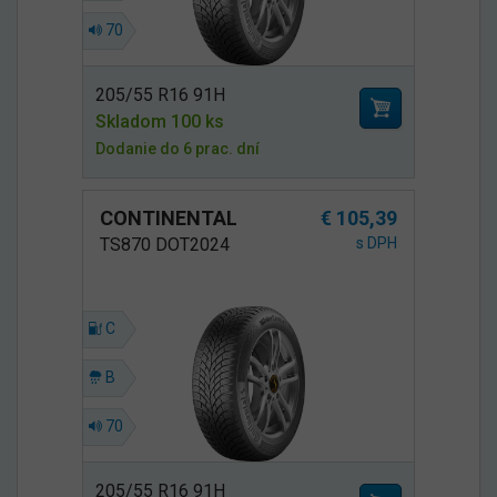
70
205/55 R16 91H
Skladom 100 ks
Dodanie do 6 prac. dní
CONTINENTAL
€ 105,39
TS870 DOT2024
s DPH
C
B
70
205/55 R16 91H