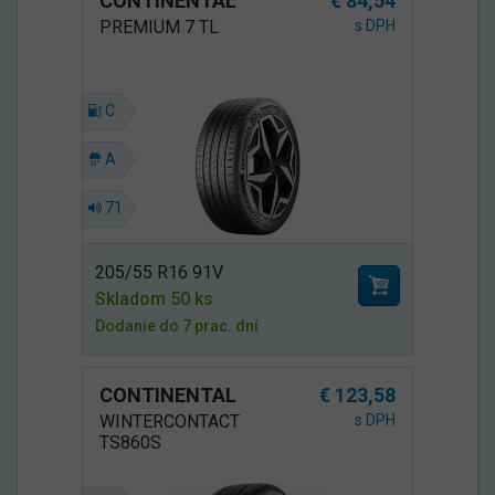
CONTINENTAL
€ 84,54
PREMIUM 7 TL
s DPH
C
A
71
205/55 R16 91V
Skladom 50 ks
Dodanie do 7 prac. dní
CONTINENTAL
€ 123,58
WINTERCONTACT
s DPH
TS860S