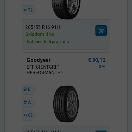
72
205/55 R16 91H
Skladom 4 ks
Dodanie do 6 prac. dní
Goodyear
€ 90,12
EFFICIENTGRIP
s DPH
PERFORMANCE 2
B
A
69