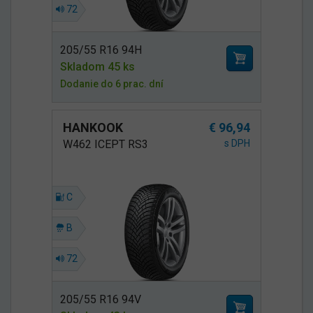
72
205/55 R16 94H
Skladom 45 ks
Dodanie do 6 prac. dní
HANKOOK
€ 96,94
W462 ICEPT RS3
s DPH
C
B
72
205/55 R16 94V