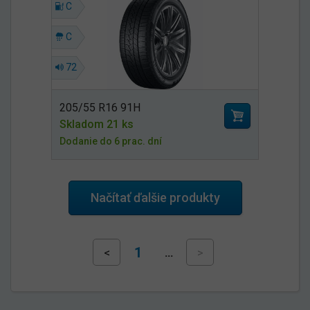
C
C
72
205/55 R16 91H
Skladom 21 ks
Dodanie do 6 prac. dní
Načítať ďalšie produkty
1
<
…
>