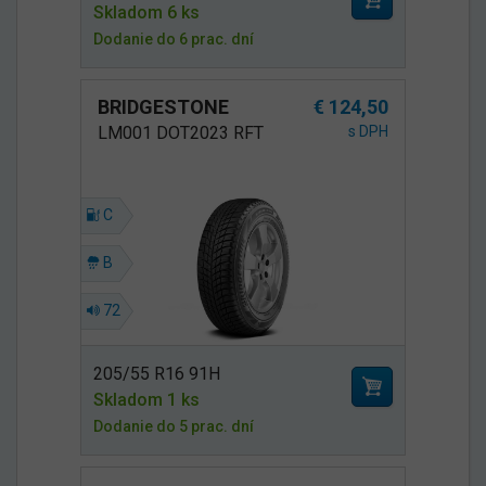
Skladom 6 ks
Dodanie do 6 prac. dní
BRIDGESTONE
€ 124,50
LM001 DOT2023 RFT
s DPH
C
B
72
205/55 R16 91H
Skladom 1 ks
Dodanie do 5 prac. dní