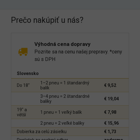
Prečo nakúpiť u nás?
Výhodná cena dopravy
Pozrite sa na cenu našej prepravy. *ceny
sú s DPH
Slovensko
1–2 pneu = 1 štandardný
Do 18"
€ 9,52
balík
3–4 pneu = 2 štandardné
€ 19,04
balíky
19" a
1 pneu = 1 veľký balík
€ 7,98
větší
2 pneu = 2 veľké balíky
€ 15,96
Dobierka za celú zásielku
€ 1,73