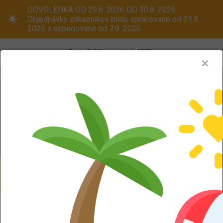
DOVOLENKA OD 29.6. 2026 DO 30.8. 2026
Objednávky zákazníkov budú spracované od 31.8.
2026 a expedované od 7.9. 2026.
CZK
EUR
✕
Menu
Pneumatiky
Oceľové disky
ALU kola
Dodáváme aj na Slovensko! Platcom