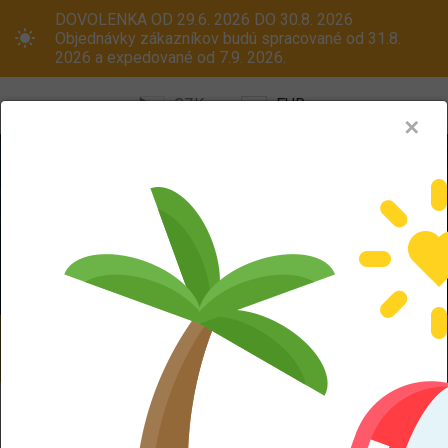
DOVOLENKA OD 29.6. 2026 DO 30.8. 2026
Objednávky zákazníkov budú spracované od 31.8.
2026 a expedované od 7.9. 2026.
CZK
EUR
✕
Menu
Pneumatiky
Oceľové disky
ALU kola
Dodáváme aj na Slovensko! Platcom