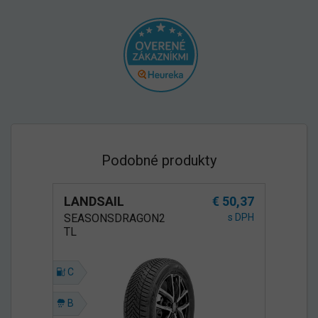
Podobné produkty
LANDSAIL
€ 50,37
SEASONSDRAGON2
s DPH
TL
C
B