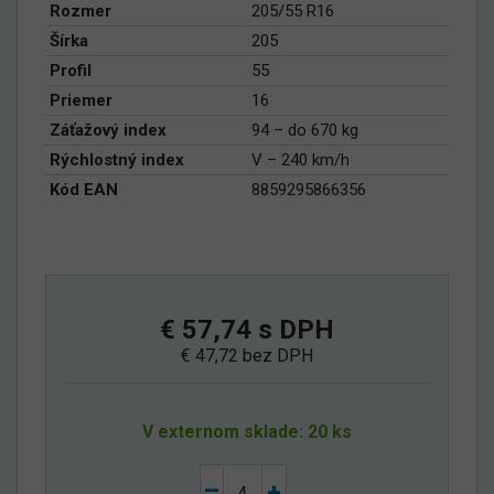
Rozmer
205/55 R16
Šírka
205
Profil
55
Priemer
16
Záťažový index
94 – do 670 kg
Rýchlostný index
V – 240 km/h
Kód EAN
8859295866356
€ 57,74 s DPH
€ 47,72 bez DPH
V externom sklade: 20 ks
–
+