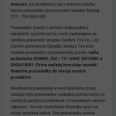
letectvo
. Ich produktový rad v letectve zahŕňa
hlavne pneumatiky pre podvozky lietadiel Boeing
737 - 700/800/900.
Pneumatiky značky Landsail vyrába jedna z
najväčších spoločností na svete zaoberajúca sa
výrobou pneumatík Qingdao Sentury Tire Co., Ltd ..
Cieľom spoločnosti Qingdao Sentury Tire bolo
vyrábať pneumatiky vysokej kvality a preto
spĺňa
požiadavky IS09001, ISO / TS 16949, IS014001 a
OHSA18001. Firma naďalej investuje nemalé
finančné prostriedky do vývoja nových
produktov.
Konštrukcia pneumatiky a nová špeciálna zmes,
zaisťujú tejto pneumatike vynikajúcu priľnavosťou za
všetkých jazdných podmienok s minimálnym valivým
odporom - čo má v konečnom dôsledku vplyv na
nižšej spotrebe paliva. Túto pneumatiku ocenia