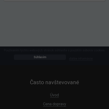
Používaním týchto webových stránok súhlasíte s použitím súborov cookies.
Súhlasím
ďalšie informácie
Často navštevované
Úvod
Cena dopravy