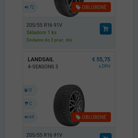
OBLÚBENÉ
72
205/55 R16 91V
Skladom 1 ks
Dodanie do 3 prac. dní
LANDSAIL
€ 55,75
4-SEASONS 3
s DPH
D
C
OBLÚBENÉ
69
205/55 R16 91V