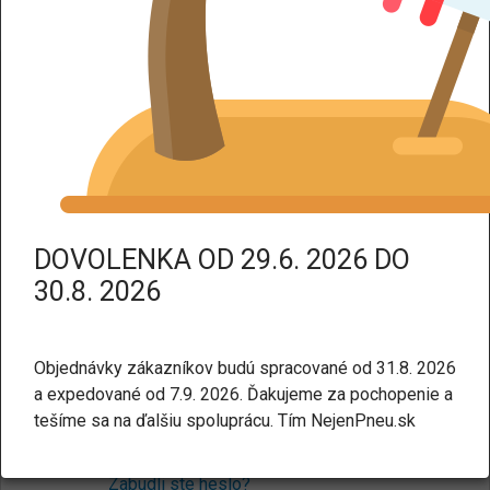
DPH dodáme tovar bez DPH.
Prihlásenie
Pre nakupovanie v našom e-shope nie je potrebné mať
účet. Ak chcete, môžete si ho
vytvoriť tu
.
E-mail:
DOVOLENKA OD 29.6. 2026 DO
30.8. 2026
Heslo:
Objednávky zákazníkov budú spracované od 31.8. 2026
a expedované od 7.9. 2026. Ďakujeme za pochopenie a
tešíme sa na ďalšiu spoluprácu. Tím NejenPneu.sk
Prihlásiť sa
Zabudli ste heslo?