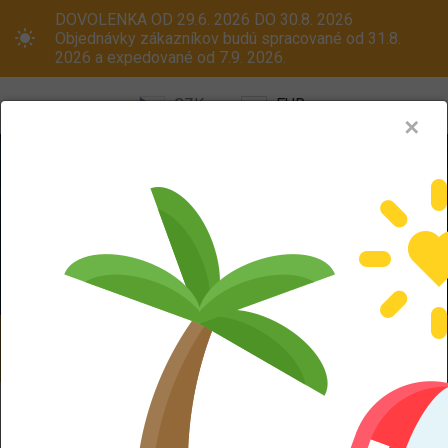
DOVOLENKA OD 29.6. 2026 DO 30.8. 2026
Objednávky zákazníkov budú spracované od 31.8.
2026 a expedované od 7.9. 2026.
CZK
EUR
✕
Menu
Pneumatiky
Oceľové disky
ALU kola
Dodáváme aj na Slovensko! Platcom