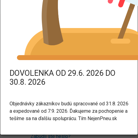
DPH dodáme tovar bez DPH.
Prihlásenie
Pre nakupovanie v našom e-shope nie je potrebné mať
účet. Ak chcete, môžete si ho
vytvoriť tu
.
E-mail:
DOVOLENKA OD 29.6. 2026 DO
30.8. 2026
Heslo:
Objednávky zákazníkov budú spracované od 31.8. 2026
a expedované od 7.9. 2026. Ďakujeme za pochopenie a
tešíme sa na ďalšiu spoluprácu. Tím NejenPneu.sk
Prihlásiť sa
Zabudli ste heslo?