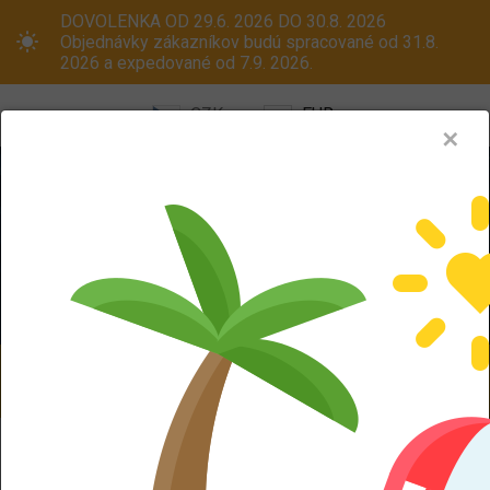
DOVOLENKA OD 29.6. 2026 DO 30.8. 2026
Objednávky zákazníkov budú spracované od 31.8.
2026 a expedované od 7.9. 2026.
CZK
EUR
✕
Menu
Pneumatiky
Oceľové disky
ALU kola
Dodáváme aj na Slovensko! Platcom