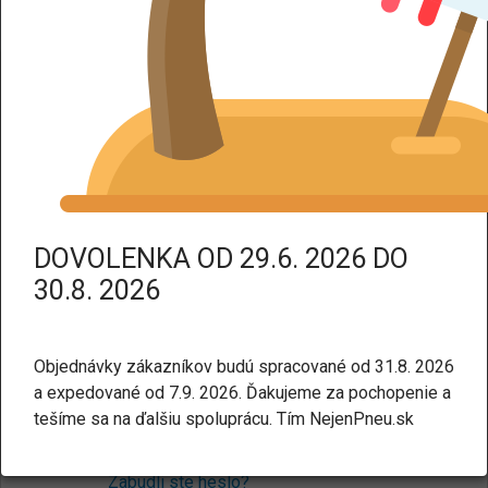
DPH dodáme tovar bez DPH.
Prihlásenie
Pre nakupovanie v našom e-shope nie je potrebné mať
účet. Ak chcete, môžete si ho
vytvoriť tu
.
E-mail:
DOVOLENKA OD 29.6. 2026 DO
30.8. 2026
Heslo:
Objednávky zákazníkov budú spracované od 31.8. 2026
a expedované od 7.9. 2026. Ďakujeme za pochopenie a
tešíme sa na ďalšiu spoluprácu. Tím NejenPneu.sk
Prihlásiť sa
Zabudli ste heslo?