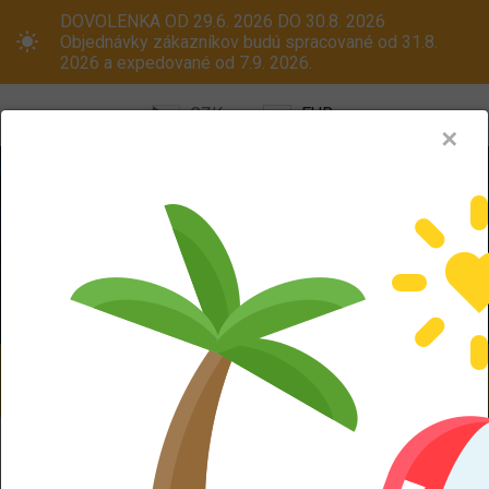
DOVOLENKA OD 29.6. 2026 DO 30.8. 2026
Objednávky zákazníkov budú spracované od 31.8.
2026 a expedované od 7.9. 2026.
CZK
EUR
✕
Menu
Pneumatiky
Oceľové disky
ALU kola
Dodáváme aj na Slovensko! Platcom