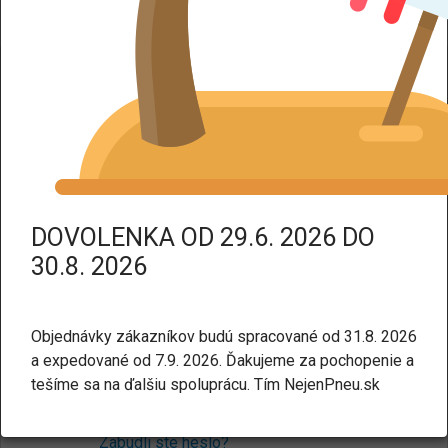
DPH dodáme tovar bez DPH.
Prihlásenie
Pre nakupovanie v našom e-shope nie je potrebné mať
účet. Ak chcete, môžete si ho
vytvoriť tu
.
E-mail:
DOVOLENKA OD 29.6. 2026 DO
30.8. 2026
Heslo:
Objednávky zákazníkov budú spracované od 31.8. 2026
a expedované od 7.9. 2026. Ďakujeme za pochopenie a
tešíme sa na ďalšiu spoluprácu. Tím NejenPneu.sk
Prihlásiť sa
Zabudli ste heslo?