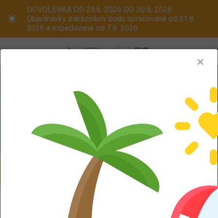
DOVOLENKA OD 29.6. 2026 DO 30.8. 2026
Objednávky zákazníkov budú spracované od 31.8.
2026 a expedované od 7.9. 2026.
CZK
EUR
✕
Menu
Pneumatiky
Oceľové disky
ALU kola
Dodáváme aj na Slovensko! Platcom