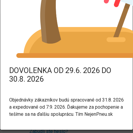
DPH dodáme tovar bez DPH.
Prihlásenie
Pre nakupovanie v našom e-shope nie je potrebné mať
účet. Ak chcete, môžete si ho
vytvoriť tu
.
E-mail:
DOVOLENKA OD 29.6. 2026 DO
30.8. 2026
Heslo:
Objednávky zákazníkov budú spracované od 31.8. 2026
a expedované od 7.9. 2026. Ďakujeme za pochopenie a
tešíme sa na ďalšiu spoluprácu. Tím NejenPneu.sk
Prihlásiť sa
Zabudli ste heslo?