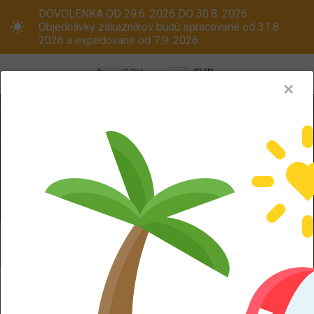
DOVOLENKA OD 29.6. 2026 DO 30.8. 2026
Objednávky zákazníkov budú spracované od 31.8.
2026 a expedované od 7.9. 2026.
CZK
EUR
✕
Menu
Pneumatiky
Oceľové disky
ALU kola
Dodáváme aj na Slovensko! Platcom