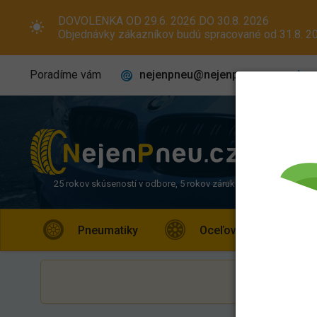
DOVOLENKA OD 29.6. 2026 DO 30.8. 2026
Objednávky zákazníkov budú spracované od 31.8. 20
nejenpneu@nejenpneu.cz
Poradíme vám
25 rokov skúseností v odbore, 5 rokov záruka
Pneumatiky
Oceľové disky