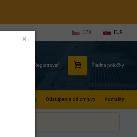
CZK
EUR
✕
Žiadne položky
ihlásiť sa
Registrovať
odné podmienky
Odstúpenie od zmluvy
Kontakty
z DPH.