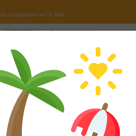
26 a expedované od 7.9. 2026.
+421 233 456 846
Po-Pia: 8:00-16:00
Pr
Cena dopravy
Obch
ALU kola
Dodáváme aj na Slovensko! Platcom DPH dodáme tovar be