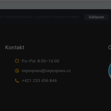
h stránok súhlasíte s použitím súborov cookies.
Súhlasím
Kontakt
O
Po–Pia: 8:00–16:00
nejenpneu@nejenpneu.cz
+421 233 456 846