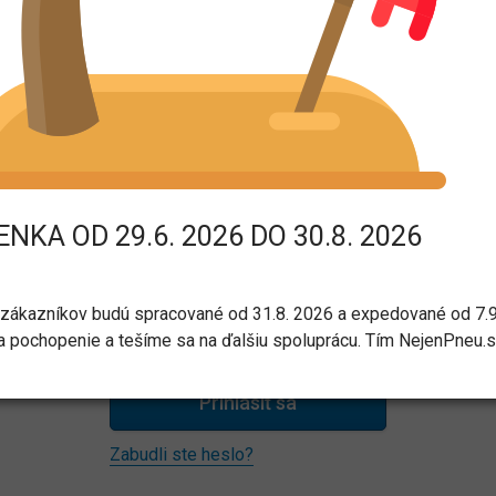
Prihlásenie
Pre nakupovanie v našom e-shope nie je potrebné mať účet. Ak
chcete, môžete si ho
vytvoriť tu
.
E-mail:
NKA OD 29.6. 2026 DO 30.8. 2026
Heslo:
zákazníkov budú spracované od 31.8. 2026 a expedované od 7.9
 pochopenie a tešíme sa na ďalšiu spoluprácu. Tím NejenPneu.
Prihlásiť sa
Zabudli ste heslo?