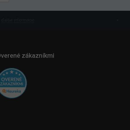
ďalšie informácie
×
verené zákazníkmi