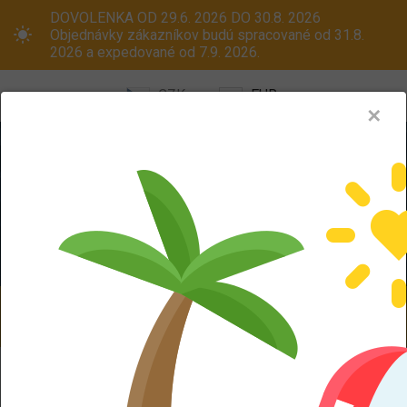
DOVOLENKA OD 29.6. 2026 DO 30.8. 2026
Objednávky zákazníkov budú spracované od 31.8.
2026 a expedované od 7.9. 2026.
CZK
EUR
✕
Menu
Pneumatiky
Oceľové disky
ALU kola
Dodáváme aj na Slovensko! Platcom