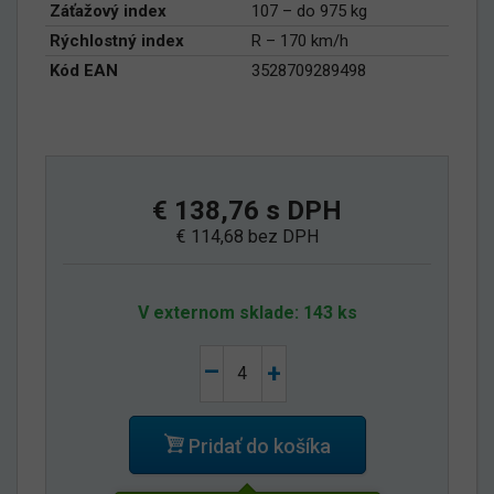
Záťažový index
107 – do 975 kg
Rýchlostný index
R – 170 km/h
Kód EAN
3528709289498
€ 138,76 s DPH
€ 114,68 bez DPH
V externom sklade: 143 ks
–
+
Pridať do košíka