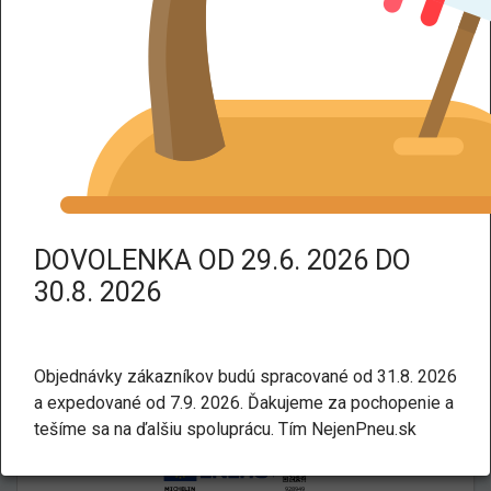
DPH dodáme tovar bez DPH.
Kategorie:
Letné
Úžitkové
MICHELIN AGILIS 3 195/75 R16
107R
DOVOLENKA OD 29.6. 2026 DO
30.8. 2026
Objednávky zákazníkov budú spracované od 31.8. 2026
a expedované od 7.9. 2026. Ďakujeme za pochopenie a
tešíme sa na ďalšiu spoluprácu. Tím NejenPneu.sk
Energetický štítok: