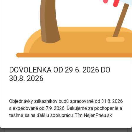
DPH dodáme tovar bez DPH.
Kategorie:
Letné
Osobné a SUV
PIRELLI PZero Corsa (PZC4) ZR
XL N0 (DOT 23) 315/35 R21
111Y
DOVOLENKA OD 29.6. 2026 DO
30.8. 2026
Objednávky zákazníkov budú spracované od 31.8. 2026
a expedované od 7.9. 2026. Ďakujeme za pochopenie a
tešíme sa na ďalšiu spoluprácu. Tím NejenPneu.sk