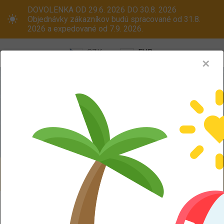
DOVOLENKA OD 29.6. 2026 DO 30.8. 2026
Objednávky zákazníkov budú spracované od 31.8.
2026 a expedované od 7.9. 2026.
CZK
EUR
✕
Menu
Pneumatiky
Oceľové disky
ALU kola
Dodáváme aj na Slovensko! Platcom