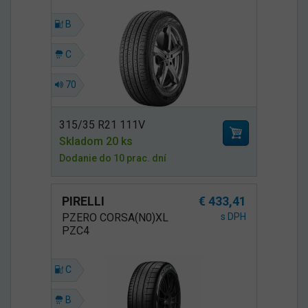
B
C
70
315/35 R21 111V
Skladom 20 ks
Dodanie do 10 prac. dní
PIRELLI
€ 433,41
PZERO CORSA(N0)XL
s DPH
PZC4
C
B