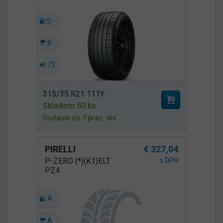
D
B
72
315/35 R21 111Y
Skladom 50 ks
Dodanie do 7 prac. dní
PIRELLI
€ 327,04
P-ZERO (*)(K1)ELT
s DPH
PZ4
A
A