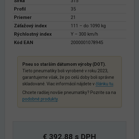
Šírka
315
Profil
35
Priemer
21
Záťažový index
111 – do 1090 kg
Rýchlostný index
Y – 300 km/h
Kód EAN
2000001078945
Pneu so starším dátumom výroby (DOT).
Tieto pneumatiky boli vyrobené v roku 2023,
garantujeme však, že po celú doby boli správne
skladované. Viac informácií nájdete v
článku tu
.
Chcete radšej novšie pneumatiky? Pozrite sa na
podobné produkty
.
€ 392,88 s DPH