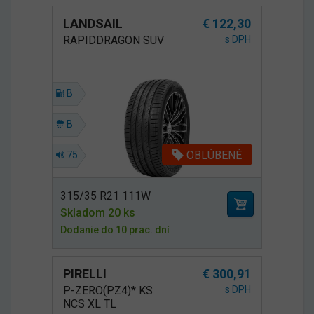
LANDSAIL
€ 122,30
RAPIDDRAGON SUV
s DPH
B
B
OBLÚBENÉ
75
315/35 R21 111W
Skladom 20 ks
Dodanie do 10 prac. dní
PIRELLI
€ 300,91
P-ZERO(PZ4)* KS
s DPH
NCS XL TL