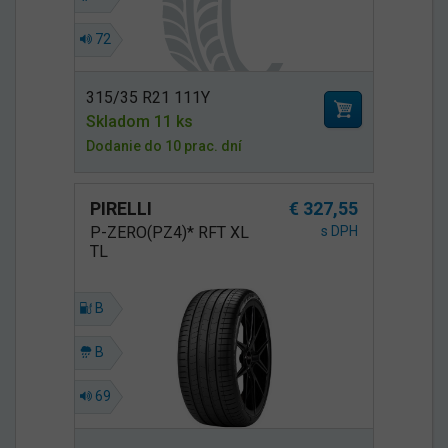
72
315/35 R21 111Y
Skladom 11 ks
Dodanie do 10 prac. dní
PIRELLI
€ 327,55
P-ZERO(PZ4)* RFT XL
s DPH
TL
B
B
69