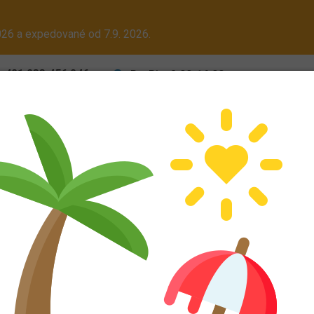
26 a expedované od 7.9. 2026.
+421 233 456 846
Po-Pia: 8:00-16:00
Pr
Cena dopravy
Obch
ALU kola
Dodáváme aj na Slovensko! Platcom DPH dodáme tovar be