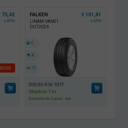
€ 75,42
FALKEN
€ 101,81
s DPH
LINAM VAN01
s DPH
DOT2024
C
A
BENÉ
72
205/65 R16 107T
Skladom 7 ks
Dodanie do 5 prac. dní