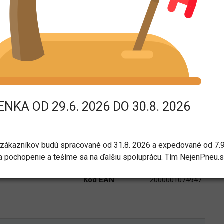
65 R16 95H
rametre:
NKA OD 29.6. 2026 DO 30.8. 2026
FALKEN
Šírka
205
Osobné a SUV
Profil
65
e)
Letné
Priemer
16
zákazníkov budú spracované od 31.8. 2026 a expedované od 7.9
Ziex ZE010B
Záťažový index
95 – do 690 kg
 pochopenie a tešíme sa na ďalšiu spoluprácu. Tím NejenPneu.
205/65 R16
Rýchlostný index
H – 210 km/h
Kód EAN
2000001074947