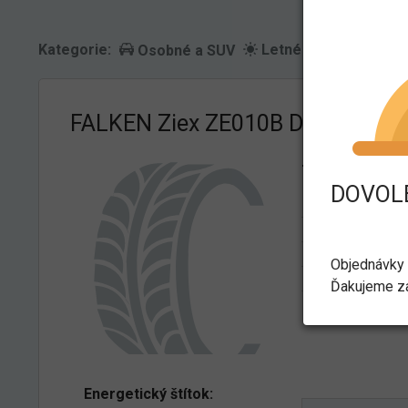
Kategorie:
Letné
Osobné a SUV
FALKEN Ziex ZE010B DEMO 205/
Technické pa
DOVOLE
Výrobca
Typ pneu
Sezóna (obdobi
Objednávky 
Dezén
Ďakujeme za
Rozmer
Energetický štítok: