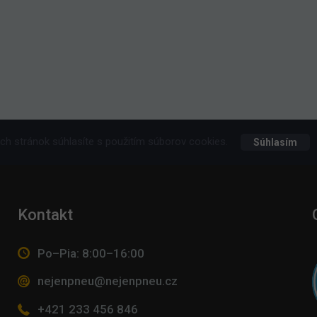
h stránok súhlasíte s použitím súborov cookies.
Súhlasím
Kontakt
Po–Pia: 8:00–16:00
nejenpneu@nejenpneu.cz
+421 233 456 846