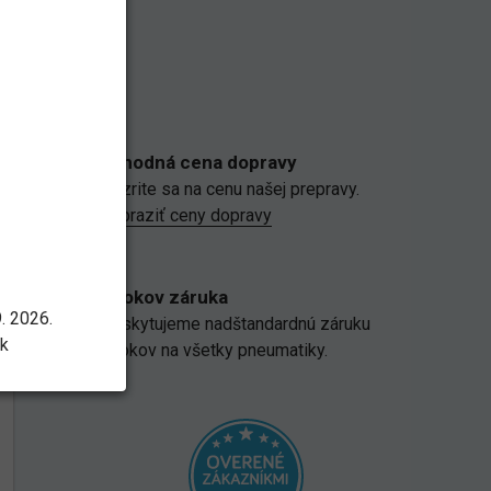
Výhodná cena dopravy
Pozrite sa na cenu našej prepravy.
Zobraziť ceny dopravy
5 rokov záruka
. 2026.
Poskytujeme nadštandardnú záruku
sk
5 rokov na všetky pneumatiky.