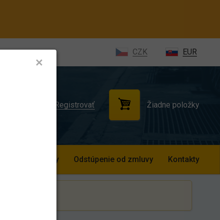
CZK
EUR
✕
Žiadne položky
ihlásiť sa
Registrovať
odné podmienky
Odstúpenie od zmluvy
Kontakty
z DPH.