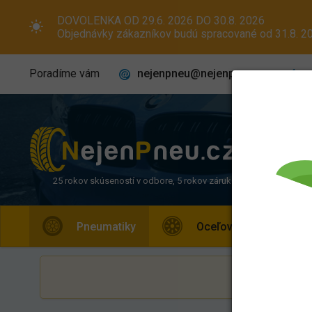
DOVOLENKA OD 29.6. 2026 DO 30.8. 2026
Objednávky zákazníkov budú spracované od 31.8. 20
nejenpneu@nejenpneu.cz
Poradíme vám
25 rokov skúseností v odbore, 5 rokov záruka
Pneumatiky
Oceľové disky