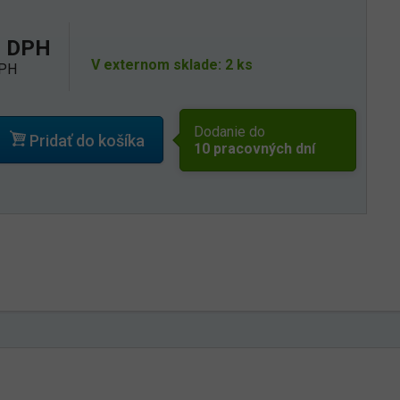
s DPH
V externom sklade: 2 ks
DPH
Dodanie do
Pridať do košíka
10 pracovných dní