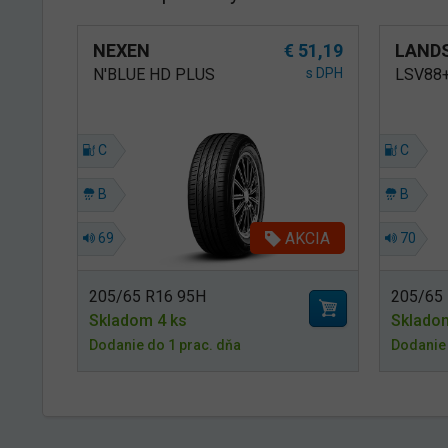
NEXEN
€ 51,19
LAND
N'BLUE HD PLUS
s DPH
LSV88
C
C
B
B
AKCIA
69
70
205/65 R16 95H
205/65
Skladom 4 ks
Sklado
Dodanie do 1 prac. dňa
Dodanie 