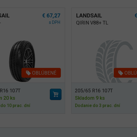
SAIL
€ 67,27
LANDSAIL
+
s DPH
QIRIN V88+ TL
OBLÚBENÉ
OBLÚ
 R16 107T
205/65 R16 107T
m 20 ks
Skladom 9 ks
do 10 prac. dní
Dodanie do 3 prac. dní