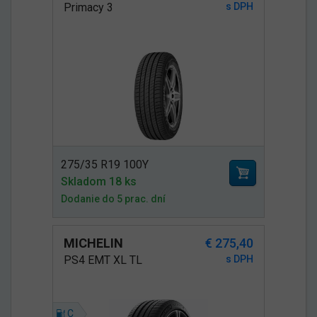
Primacy 3
s DPH
275/35 R19 100Y
Skladom 18 ks
Dodanie do 5 prac. dní
MICHELIN
€ 275,40
PS4 EMT XL TL
s DPH
C