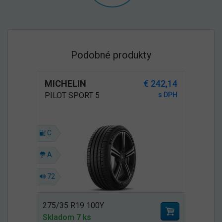
Podobné produkty
MICHELIN
€ 242,14
PILOT SPORT 5
s DPH
C
A
72
275/35 R19 100Y
Skladom 7 ks