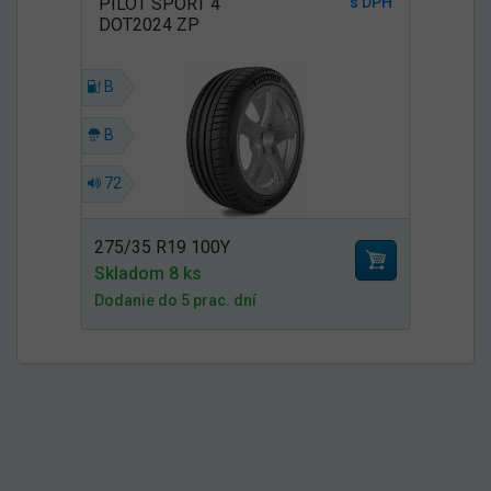
PILOT SPORT 4
s DPH
DOT2024 ZP
B
B
72
275/35 R19 100Y
Skladom 8 ks
Dodanie do 5 prac. dní