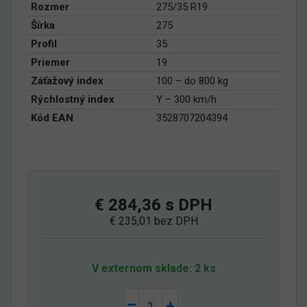
Rozmer
275/35 R19
Šírka
275
Profil
35
Priemer
19
Záťažový index
100 – do 800 kg
Rýchlostný index
Y – 300 km/h
Kód EAN
3528707204394
€ 284,36 s DPH
€ 235,01 bez DPH
V externom sklade: 2 ks
–
+