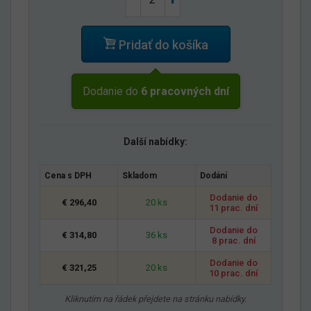
Pridať do košíka
Dodanie do
6 pracovných dní
Další nabídky:
Cena s DPH
Skladom
Dodání
Dodanie do
€ 296,40
20 ks
11 prac. dní
Dodanie do
€ 314,80
36 ks
8 prac. dní
Dodanie do
€ 321,25
20 ks
10 prac. dní
Kliknutím na řádek přejdete na stránku nabídky.