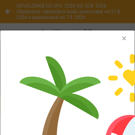
DOVOLENKA OD 29.6. 2026 DO 30.8. 2026
Objednávky zákazníkov budú spracované od 31.8.
2026 a expedované od 7.9. 2026.
CZK
EUR
✕
Menu
Pneumatiky
Oceľové disky
ALU kola
Dodáváme aj na Slovensko! Platcom