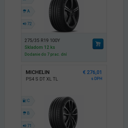
A
72
275/35 R19 100Y
Skladom 12 ks
Dodanie do 7 prac. dní
MICHELIN
€ 276,01
PS4 S DT XL TL
s DPH
C
B
71