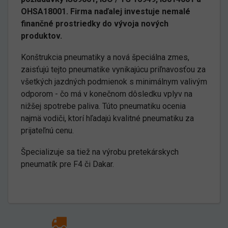
OHSA18001. Firma naďalej investuje nemalé
finančné prostriedky do vývoja nových
produktov.
Konštrukcia pneumatiky a nová špeciálna zmes,
zaisťujú tejto pneumatike vynikajúcu priľnavosťou za
všetkých jazdných podmienok s minimálnym valivým
odporom - čo má v konečnom dôsledku vplyv na
nižšej spotrebe paliva. Túto pneumatiku ocenia
najmä vodiči, ktorí hľadajú kvalitné pneumatiku za
prijateľnú cenu.
Špecializuje sa tiež na výrobu pretekárskych
pneumatík pre F4 či Dakar.