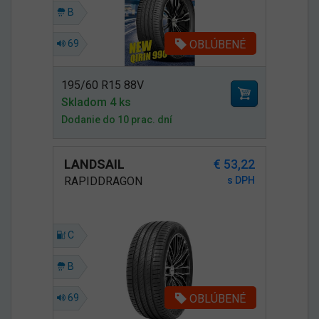
B
OBLÚBENÉ
69
195/60 R15 88V
Skladom 4 ks
Dodanie do 10 prac. dní
LANDSAIL
€ 53,22
RAPIDDRAGON
s DPH
C
B
OBLÚBENÉ
69