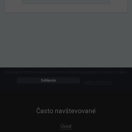
Používaním týchto webových stránok súhlasíte s použitím súborov cookies.
Súhlasím
ďalšie informácie
Často navštevované
Úvod