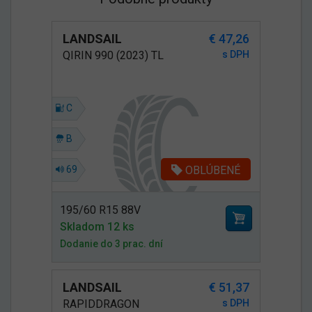
LANDSAIL
€ 47,26
QIRIN 990 (2023) TL
s DPH
C
B
OBLÚBENÉ
69
195/60 R15 88V
Skladom 12 ks
Dodanie do 3 prac. dní
LANDSAIL
€ 51,37
RAPIDDRAGON
s DPH