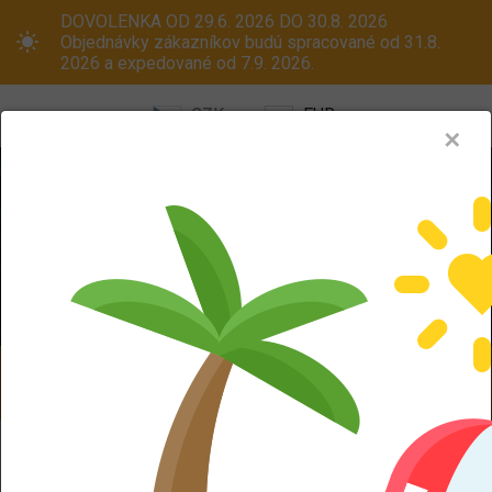
DOVOLENKA OD 29.6. 2026 DO 30.8. 2026
Objednávky zákazníkov budú spracované od 31.8.
2026 a expedované od 7.9. 2026.
CZK
EUR
✕
Menu
Pneumatiky
Oceľové disky
ALU kola
Dodáváme aj na Slovensko! Platcom