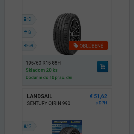
C
B
OBLÚBENÉ
69
195/60 R15 88H
Skladom 20 ks
Dodanie do 10 prac. dní
LANDSAIL
€ 51,62
SENTURY QIRIN 990
s DPH
C