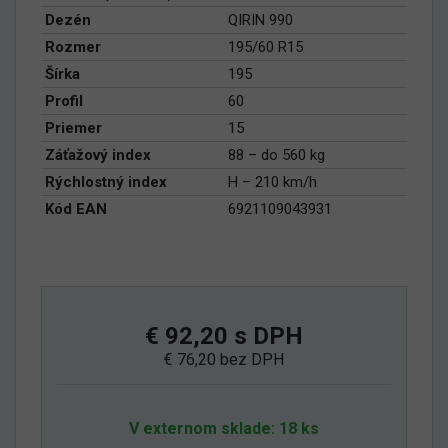
Dezén
QIRIN 990
Rozmer
195/60 R15
Šírka
195
Profil
60
Priemer
15
Záťažový index
88 – do 560 kg
Rýchlostný index
H – 210 km/h
Kód EAN
6921109043931
€ 92,20 s DPH
€ 76,20 bez DPH
V externom sklade: 18 ks