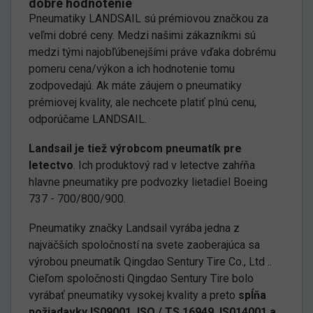
dobré hodnotenie
Pneumatiky LANDSAIL sú prémiovou značkou za
veľmi dobré ceny. Medzi našimi zákazníkmi sú
medzi tými najobľúbenejšími práve vďaka dobrému
pomeru cena/výkon a ich hodnotenie tomu
zodpovedajú. Ak máte záujem o pneumatiky
prémiovej kvality, ale nechcete platiť plnú cenu,
odporúčame LANDSAIL.
Landsail je tiež výrobcom pneumatík pre
letectvo
. Ich produktový rad v letectve zahŕňa
hlavne pneumatiky pre podvozky lietadiel Boeing
737 - 700/800/900.
Pneumatiky značky Landsail vyrába jedna z
najväčších spoločností na svete zaoberajúca sa
výrobou pneumatík Qingdao Sentury Tire Co., Ltd ..
Cieľom spoločnosti Qingdao Sentury Tire bolo
vyrábať pneumatiky vysokej kvality a preto
spĺňa
požiadavky IS09001, ISO / TS 16949, IS014001 a