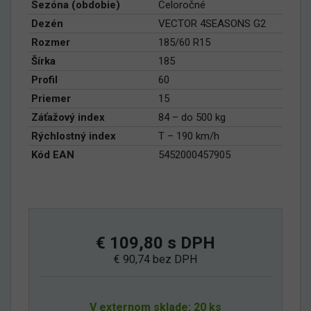
Sezóna (obdobie)
Celoročné
Dezén
VECTOR 4SEASONS G2
Rozmer
185/60 R15
Šírka
185
Profil
60
Priemer
15
Záťažový index
84 – do 500 kg
Rýchlostný index
T – 190 km/h
Kód EAN
5452000457905
€ 109,80 s DPH
€ 90,74 bez DPH
V externom sklade: 20 ks