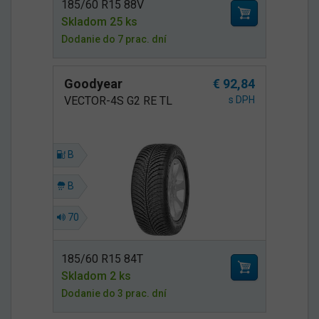
185/60 R15 88V
Skladom 25 ks
Dodanie do 7 prac. dní
Goodyear
€ 92,84
VECTOR-4S G2 RE TL
s DPH
B
B
70
185/60 R15 84T
Skladom 2 ks
Dodanie do 3 prac. dní