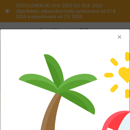
DOVOLENKA OD 29.6. 2026 DO 30.8. 2026
Objednávky zákazníkov budú spracované od 31.8.
2026 a expedované od 7.9. 2026.
CZK
EUR
✕
Menu
Pneumatiky
Oceľové disky
ALU kola
Dodáváme aj na Slovensko! Platcom