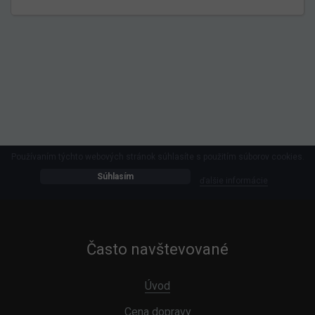
Používaním týchto webových stránok súhlasíte s použitím súborov cookies.
Súhlasím
ďalšie informácie
Často navštevované
Úvod
Cena dopravy