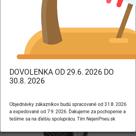
DPH dodáme tovar bez DPH.
Kategorie:
Celoročné
Osobné a SUV
Goodyear VECTOR 4SEASONS
G2 TL M+S 3PMSF 185/60 R15
84T
DOVOLENKA OD 29.6. 2026 DO
30.8. 2026
Objednávky zákazníkov budú spracované od 31.8. 2026
a expedované od 7.9. 2026. Ďakujeme za pochopenie a
tešíme sa na ďalšiu spoluprácu. Tím NejenPneu.sk