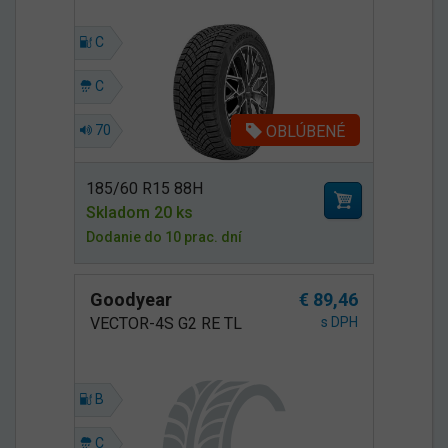
C
C
OBLÚBENÉ
70
185/60 R15 88H
Skladom 20 ks
Dodanie do 10 prac. dní
Goodyear
€ 89,46
VECTOR-4S G2 RE TL
s DPH
B
C