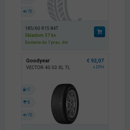
70
185/60 R15 84T
Skladom 37 ks
Dodanie do 7 prac. dní
Goodyear
€ 92,07
VECTOR-4S G3 XL TL
s DPH
C
B
70