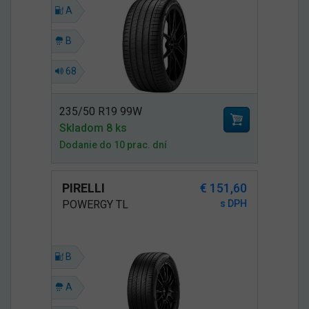
A
B
68
235/50 R19 99W
Skladom 8 ks
Dodanie do 10 prac. dní
PIRELLI
€ 151,60
POWERGY TL
s DPH
B
A