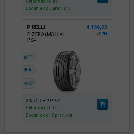
Skladom 50 ks
Dodanie do 7 prac. dní
PIRELLI
€ 156,33
P-ZERO (MO1) XL
s DPH
PZ4
C
A
69
235/50 R19 99Y
Skladom 20 ks
Dodanie do 10 prac. dní