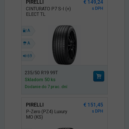
PIRELLI
€ 149,24
CINTURATO P7 S-I (+)
s DPH
ELECT TL
A
A
69
235/50 R19 99T
Skladom 50 ks
Dodanie do 7 prac. dní
PIRELLI
€ 151,45
P-Zero (PZ4) Luxury
s DPH
MO (KS)