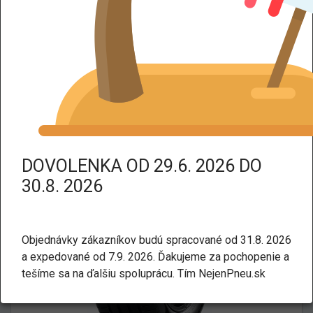
DPH dodáme tovar bez DPH.
Kategorie:
Letné
Osobné a SUV
PIRELLI CINTURATO C3 XL TL
235/50 R19 103W
DOVOLENKA OD 29.6. 2026 DO
30.8. 2026
Objednávky zákazníkov budú spracované od 31.8. 2026
a expedované od 7.9. 2026. Ďakujeme za pochopenie a
tešíme sa na ďalšiu spoluprácu. Tím NejenPneu.sk