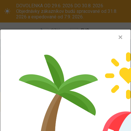
DOVOLENKA OD 29.6. 2026 DO 30.8. 2026
Objednávky zákazníkov budú spracované od 31.8.
2026 a expedované od 7.9. 2026.
CZK
EUR
✕
Menu
Pneumatiky
Oceľové disky
ALU kola
Dodáváme aj na Slovensko! Platcom