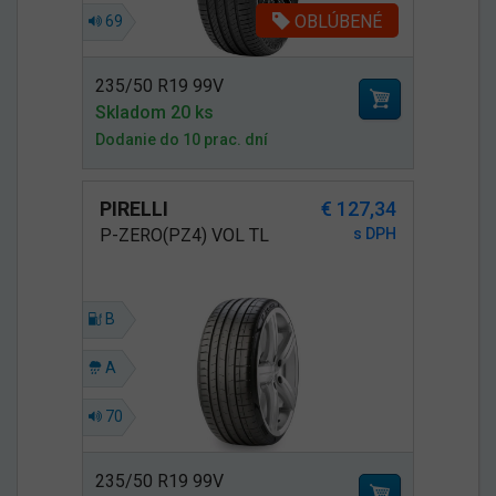
OBLÚBENÉ
69
235/50 R19 99V
Skladom 20 ks
Dodanie do 10 prac. dní
PIRELLI
€ 127,34
P-ZERO(PZ4) VOL TL
s DPH
B
A
70
235/50 R19 99V