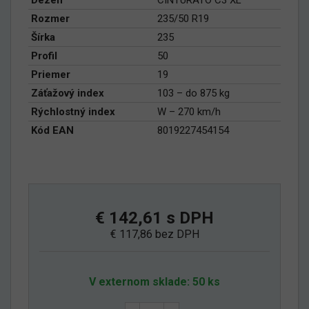
Rozmer
235/50 R19
Šírka
235
Profil
50
Priemer
19
Záťažový index
103 – do 875 kg
Rýchlostný index
W – 270 km/h
Kód EAN
8019227454154
€ 142,61 s DPH
€ 117,86 bez DPH
V externom sklade: 50 ks