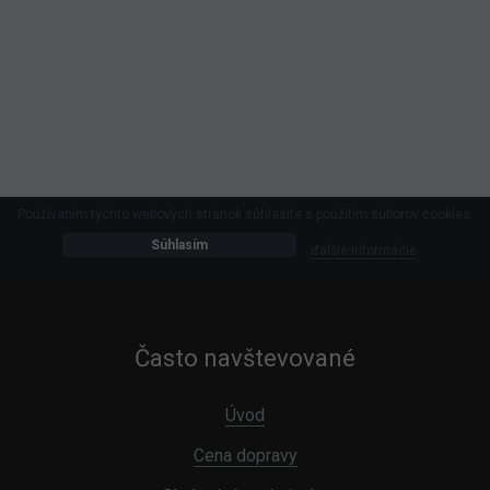
Používaním týchto webových stránok súhlasíte s použitím súborov cookies.
Súhlasím
ďalšie informácie
Často navštevované
Úvod
Cena dopravy