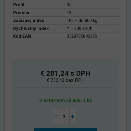
Profil
35
Priemer
19
Záťažový index
100 – do 800 kg
Rýchlostný index
Y – 300 km/h
Kód EAN
3528705040376
€ 281,24 s DPH
€ 232,43 bez DPH
V externom sklade: 3 ks
–
+