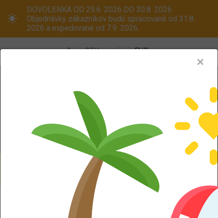
DOVOLENKA OD 29.6. 2026 DO 30.8. 2026
Objednávky zákazníkov budú spracované od 31.8.
2026 a expedované od 7.9. 2026.
CZK
EUR
✕
Menu
Pneumatiky
Oceľové disky
ALU kola
Dodáváme aj na Slovensko! Platcom