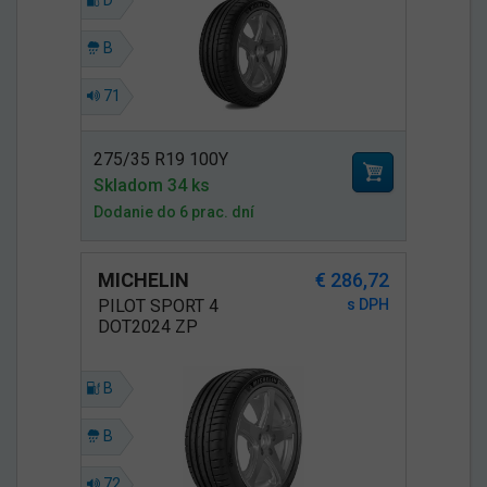
D
B
71
275/35 R19 100Y
Skladom 34 ks
Dodanie do 6 prac. dní
MICHELIN
€ 286,72
PILOT SPORT 4
s DPH
DOT2024 ZP
B
B
72