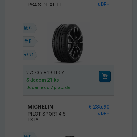
PS4 S DT XL TL
s DPH
C
B
71
275/35 R19 100Y
Skladom 21 ks
Dodanie do 7 prac. dní
MICHELIN
€ 285,90
PILOT SPORT 4 S
s DPH
FSL*