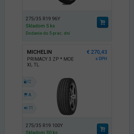
275/35 R19 96Y
Skladom 5 ks
Dodanie do 5 prac. dní
MICHELIN
€ 270,43
PRIMACY 3 ZP * MOE
s DPH
XL TL
C
A
71
275/35 R19 100Y
Skladom 30 ks