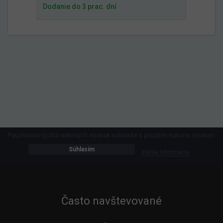
Dodanie do 3 prac. dní
Používaním týchto webových stránok súhlasíte s použitím súborov cookies.
Súhlasím
ďalšie informácie
Často navštevované