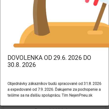
DPH dodáme tovar bez DPH.
Kategorie:
Letné
Osobné a SUV
MICHELIN PILOT SUPER SPORT
* 275/35 R19 100Y
DOVOLENKA OD 29.6. 2026 DO
30.8. 2026
Objednávky zákazníkov budú spracované od 31.8. 2026
a expedované od 7.9. 2026. Ďakujeme za pochopenie a
tešíme sa na ďalšiu spoluprácu. Tím NejenPneu.sk