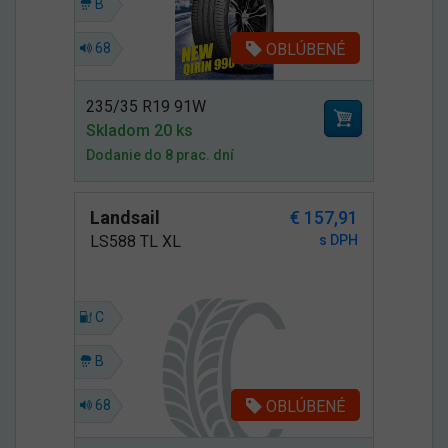
B
OBLÚBENÉ
68
235/35 R19 91W
Skladom 20 ks
Dodanie do 8 prac. dní
Landsail
€ 157,91
LS588 TL XL
s DPH
C
B
OBLÚBENÉ
68