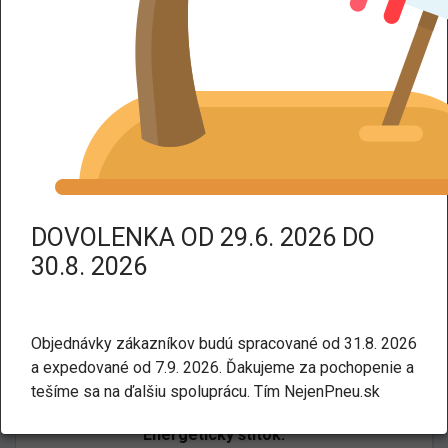
DPH dodáme tovar bez DPH.
Kategorie:
Letné
Osobné a SUV
LANDSAIL QIRIN 990 XL TL
235/35 R19 91W
DOVOLENKA OD 29.6. 2026 DO
30.8. 2026
Objednávky zákazníkov budú spracované od 31.8. 2026
a expedované od 7.9. 2026. Ďakujeme za pochopenie a
tešíme sa na ďalšiu spoluprácu. Tím NejenPneu.sk
Energetický štítok: