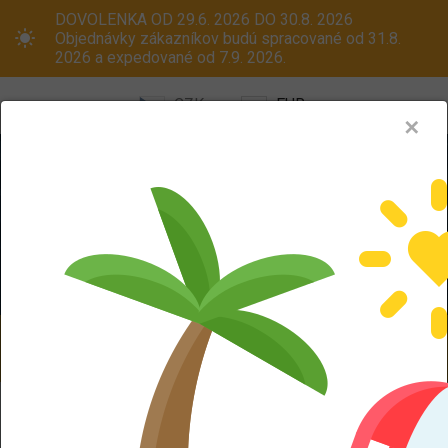
DOVOLENKA OD 29.6. 2026 DO 30.8. 2026
Objednávky zákazníkov budú spracované od 31.8.
2026 a expedované od 7.9. 2026.
CZK
EUR
✕
Menu
Pneumatiky
Oceľové disky
ALU kola
Dodáváme aj na Slovensko! Platcom