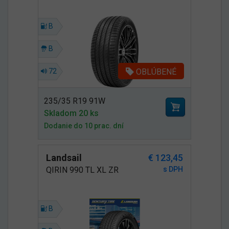
B
B
OBLÚBENÉ
72
235/35 R19 91W
Skladom 20 ks
Dodanie do 10 prac. dní
Landsail
€ 123,45
QIRIN 990 TL XL ZR
s DPH
B