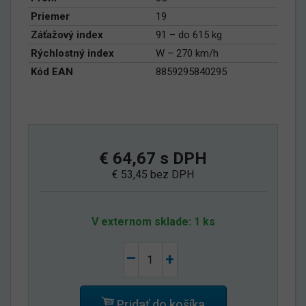
Priemer
19
Záťažový index
91 – do 615 kg
Rýchlostný index
W – 270 km/h
Kód EAN
8859295840295
€ 64,67 s DPH
€ 53,45 bez DPH
V externom sklade: 1 ks
–
+
Pridať do košíka