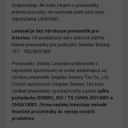
zodpovedajú. Ak máte záujem o pneumatiky
prémiovej kvality, ale nechcete platiť plnú cenu,
odporúčame LANDSAIL.
Landsail je tiež výrobcom pneumatík pre
letectvo
. Ich produktový rad v letectve zahŕňa
hlavne pneumatiky pre podvozky lietadiel Boeing
737 - 700/800/900.
Pneumatiky značky Landsail vyrába jedna z
najväčších spoločností na svete zaoberajúca sa
výrobou pneumatík Qingdao Sentury Tire Co., Ltd ..
Cieľom spoločnosti Qingdao Sentury Tire bolo
vyrábať pneumatiky vysokej kvality a preto
spĺňa
požiadavky IS09001, ISO / TS 16949, IS014001 a
OHSA18001. Firma naďalej investuje nemalé
finančné prostriedky do vývoja nových
produktov.