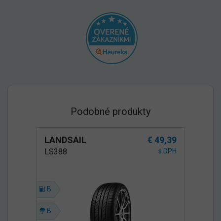
Podobné produkty
LANDSAIL
€ 49,39
LS388
s DPH
B
B