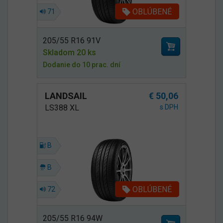
OBLÚBENÉ
71
205/55 R16 91V
Skladom 20 ks
Dodanie do 10 prac. dní
LANDSAIL
€ 50,06
LS388 XL
s DPH
B
B
OBLÚBENÉ
72
205/55 R16 94W