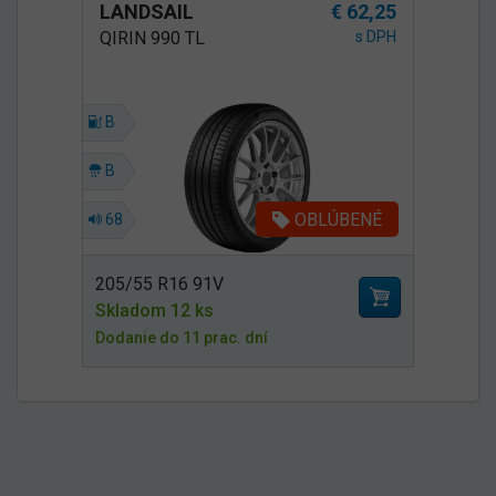
LANDSAIL
€ 62,25
QIRIN 990 TL
s DPH
B
B
OBLÚBENÉ
68
205/55 R16 91V
Skladom 12 ks
Dodanie do 11 prac. dní