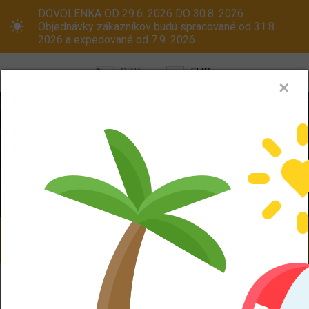
DOVOLENKA OD 29.6. 2026 DO 30.8. 2026
Objednávky zákazníkov budú spracované od 31.8.
2026 a expedované od 7.9. 2026.
CZK
EUR
✕
Menu
Pneumatiky
Oceľové disky
ALU kola
Dodáváme aj na Slovensko! Platcom