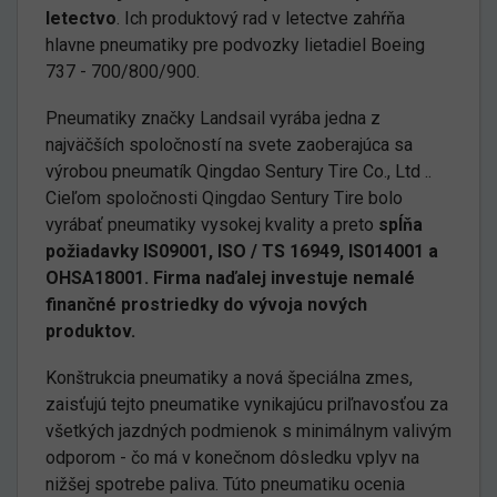
letectvo
. Ich produktový rad v letectve zahŕňa
hlavne pneumatiky pre podvozky lietadiel Boeing
737 - 700/800/900.
Pneumatiky značky Landsail vyrába jedna z
najväčších spoločností na svete zaoberajúca sa
výrobou pneumatík Qingdao Sentury Tire Co., Ltd ..
Cieľom spoločnosti Qingdao Sentury Tire bolo
vyrábať pneumatiky vysokej kvality a preto
spĺňa
požiadavky IS09001, ISO / TS 16949, IS014001 a
OHSA18001. Firma naďalej investuje nemalé
finančné prostriedky do vývoja nových
produktov.
Konštrukcia pneumatiky a nová špeciálna zmes,
zaisťujú tejto pneumatike vynikajúcu priľnavosťou za
všetkých jazdných podmienok s minimálnym valivým
odporom - čo má v konečnom dôsledku vplyv na
nižšej spotrebe paliva. Túto pneumatiku ocenia