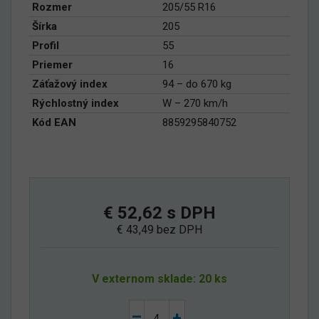
Rozmer
205/55 R16
Šírka
205
Profil
55
Priemer
16
Záťažový index
94 – do 670 kg
Rýchlostný index
W – 270 km/h
Kód EAN
8859295840752
€ 52,62 s DPH
€ 43,49 bez DPH
V externom sklade: 20 ks
–
+