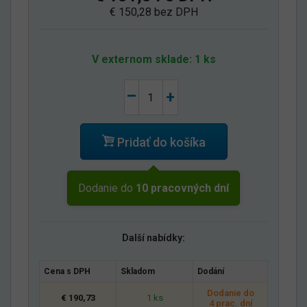
€ 150,28 bez DPH
V externom sklade: 1 ks
–
+
Pridať do košíka
Dodanie do
10 pracovných dní
Další nabídky:
Cena s DPH
Skladom
Dodání
Dodanie do
€ 190,73
1 ks
4 prac. dní