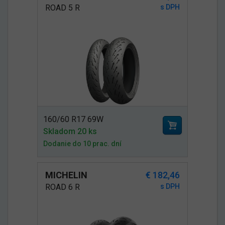
ROAD 5 R
s DPH
160/60 R17 69W
Skladom 20 ks
Dodanie do 10 prac. dní
MICHELIN
€ 182,46
ROAD 6 R
s DPH