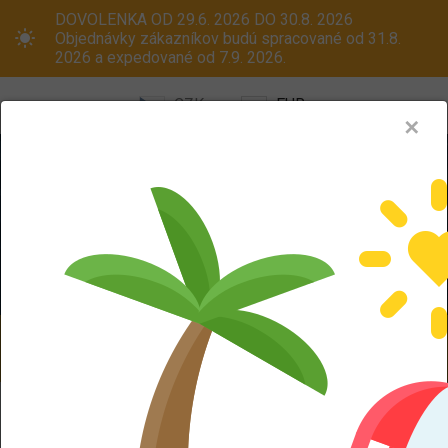
DOVOLENKA OD 29.6. 2026 DO 30.8. 2026
Objednávky zákazníkov budú spracované od 31.8.
2026 a expedované od 7.9. 2026.
CZK
EUR
✕
Menu
Pneumatiky
Oceľové disky
ALU kola
Dodáváme aj na Slovensko! Platcom