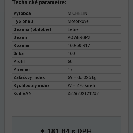
Technické parametre:
Výrobca
MICHELIN
Typ pneu
Motorkové
Sezóna (obdobie)
Letné
Dezén
POWERGP2
Rozmer
160/60 R17
Šírka
160
Profil
60
Priemer
17
Záťažový index
69 – do 325 kg
Rýchlostný index
W – 270 km/h
Kód EAN
3528702121207
€ 181,84 s DPH