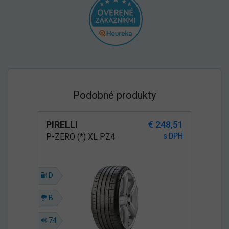
Podobné produkty
PIRELLI
€ 248,51
P-ZERO (*) XL PZ4
s DPH
D
B
74