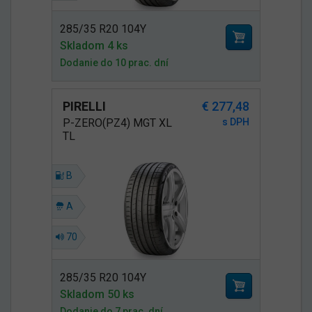
285/35 R20 104Y
Skladom 4 ks
Dodanie do 10 prac. dní
PIRELLI
€ 277,48
P-ZERO(PZ4) MGT XL
s DPH
TL
B
A
70
285/35 R20 104Y
Skladom 50 ks
Dodanie do 7 prac. dní