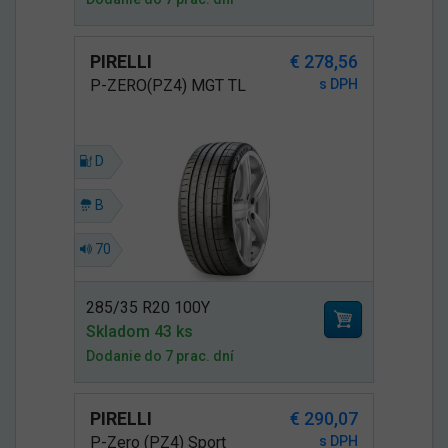
PIRELLI
€ 278,56
P-ZERO(PZ4) MGT TL
s DPH
D
B
70
285/35 R20 100Y
Skladom 43 ks
Dodanie do 7 prac. dní
PIRELLI
€ 290,07
P-Zero (PZ4) Sport
s DPH