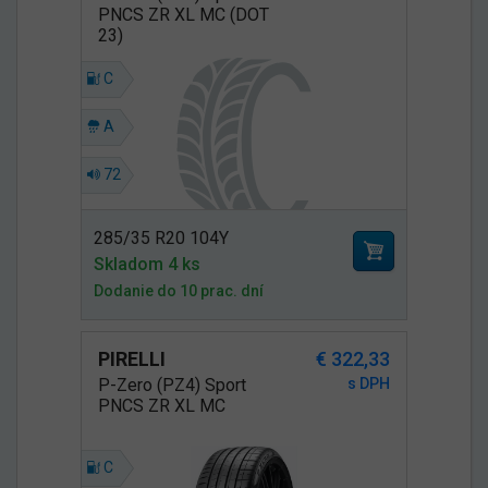
PNCS ZR XL MC (DOT
23)
C
A
72
285/35 R20 104Y
Skladom 4 ks
Dodanie do 10 prac. dní
PIRELLI
€ 322,33
P-Zero (PZ4) Sport
s DPH
PNCS ZR XL MC
C