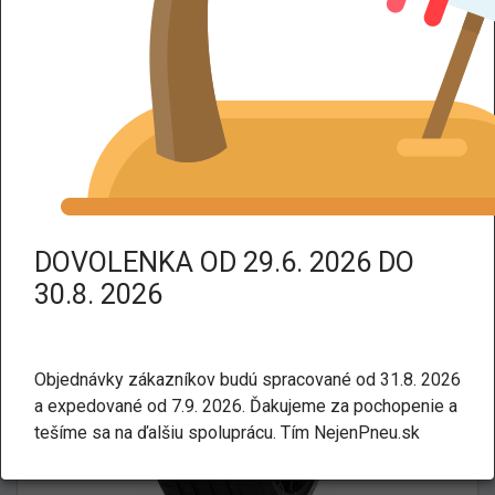
DPH dodáme tovar bez DPH.
Kategorie:
Letné
Osobné a SUV
PIRELLI P-ZERO(PZ4)MO-S KS
NCS XL TL 285/35 R20 104Y
DOVOLENKA OD 29.6. 2026 DO
30.8. 2026
Objednávky zákazníkov budú spracované od 31.8. 2026
a expedované od 7.9. 2026. Ďakujeme za pochopenie a
tešíme sa na ďalšiu spoluprácu. Tím NejenPneu.sk