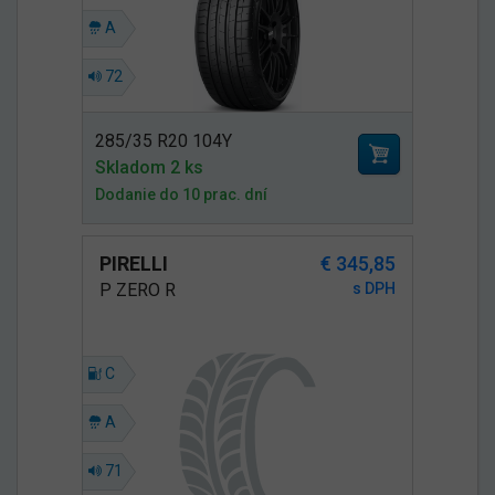
A
72
285/35 R20 104Y
Skladom 2 ks
Dodanie do 10 prac. dní
PIRELLI
€ 345,85
P ZERO R
s DPH
C
A
71