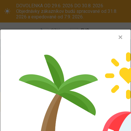
DOVOLENKA OD 29.6. 2026 DO 30.8. 2026
Objednávky zákazníkov budú spracované od 31.8.
2026 a expedované od 7.9. 2026.
CZK
EUR
✕
Menu
Pneumatiky
Oceľové disky
ALU kola
Dodáváme aj na Slovensko! Platcom