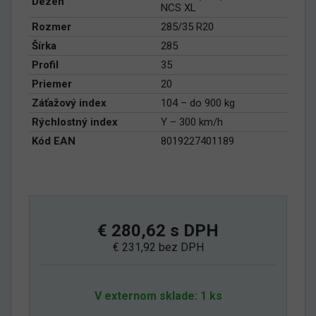
Dezén
NCS XL
Rozmer
285/35 R20
Šírka
285
Profil
35
Priemer
20
Záťažový index
104 – do 900 kg
Rýchlostný index
Y – 300 km/h
Kód EAN
8019227401189
€ 280,62 s DPH
€ 231,92 bez DPH
V externom sklade: 1 ks