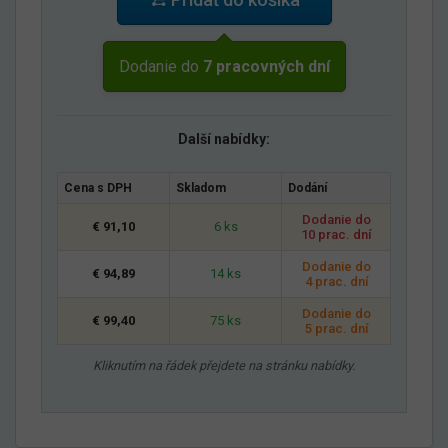
Dodanie do
7 pracovných dní
Další nabídky:
Cena s DPH
Skladom
Dodání
Dodanie do
€ 91,10
6 ks
10 prac. dní
Dodanie do
€ 94,89
14 ks
4 prac. dní
Dodanie do
€ 99,40
75 ks
5 prac. dní
Kliknutím na řádek přejdete na stránku nabídky.