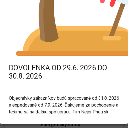
DPH dodáme tovar bez DPH.
Kategorie:
Letné
Úžitkové
NEXEN RO-CT8 TL 205/65 R16
107T
DOVOLENKA OD 29.6. 2026 DO
30.8. 2026
Objednávky zákazníkov budú spracované od 31.8. 2026
a expedované od 7.9. 2026. Ďakujeme za pochopenie a
tešíme sa na ďalšiu spoluprácu. Tím NejenPneu.sk
Energetický štítok: