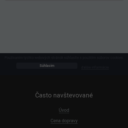
Používaním týchto webových stránok súhlasíte s použitím súborov cookies.
Súhlasím
ďalšie informácie
Často navštevované
Úvod
Cena dopravy