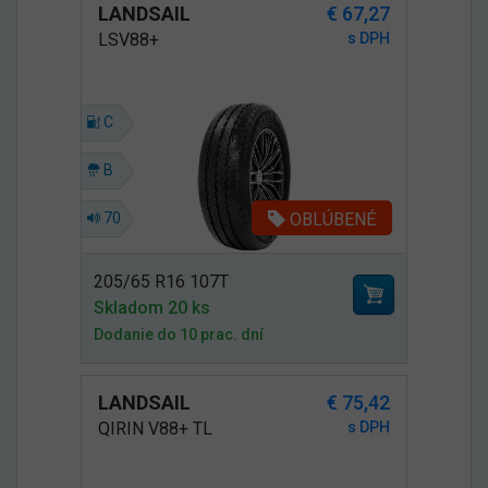
LANDSAIL
€ 67,27
LSV88+
s DPH
C
B
OBLÚBENÉ
70
205/65 R16 107T
Skladom 20 ks
Dodanie do 10 prac. dní
LANDSAIL
€ 75,42
QIRIN V88+ TL
s DPH