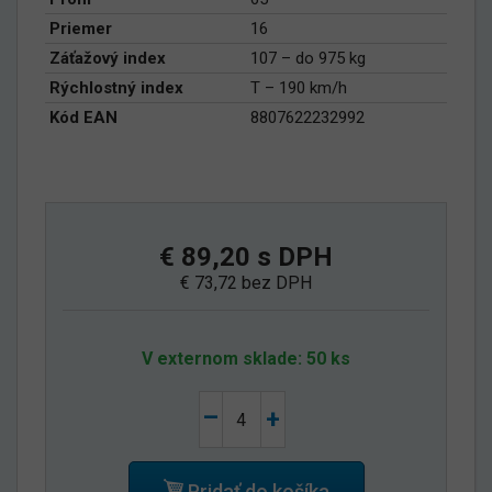
Priemer
16
Záťažový index
107 – do 975 kg
Rýchlostný index
T – 190 km/h
Kód EAN
8807622232992
€ 89,20 s DPH
€ 73,72 bez DPH
V externom sklade: 50 ks
–
+
Pridať do košíka