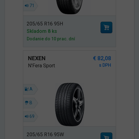
71
205/65 R16 95H
Skladom 8 ks
Dodanie do 10 prac. dní
NEXEN
€ 82,08
N'Fera Sport
s DPH
A
B
69
205/65 R16 95W