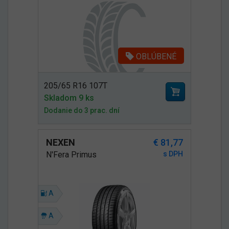
OBLÚBENÉ
205/65 R16 107T
Skladom 9 ks
Dodanie do 3 prac. dní
NEXEN
€ 81,77
N'Fera Primus
s DPH
A
A