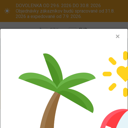
DOVOLENKA OD 29.6. 2026 DO 30.8. 2026
Objednávky zákazníkov budú spracované od 31.8.
2026 a expedované od 7.9. 2026.
CZK
EUR
✕
Menu
Pneumatiky
Oceľové disky
ALU kola
Dodáváme aj na Slovensko! Platcom