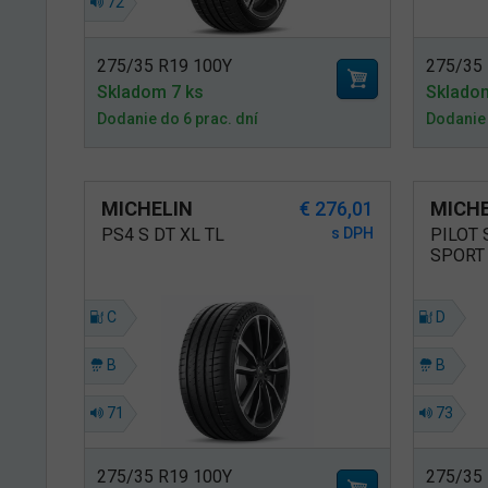
72
275/35 R19 100Y
275/35
Skladom 7 ks
Sklado
Dodanie do 6 prac. dní
Dodanie 
MICHELIN
€ 276,01
MICHE
PS4 S DT XL TL
s DPH
PILOT
SPORT 
C
D
B
B
71
73
275/35 R19 100Y
275/35