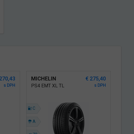
 270,43
MICHELIN
€ 275,40
s DPH
PS4 EMT XL TL
s DPH
C
A