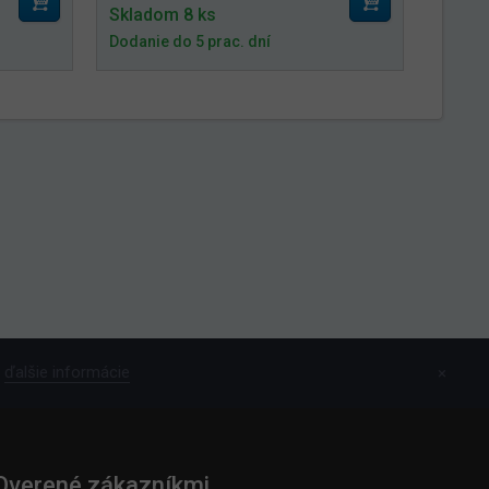
Skladom 8 ks
Dodanie do 5 prac. dní
ďalšie informácie
×
Overené zákazníkmi