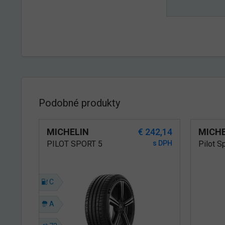
Podobné produkty
MICHELIN
€ 242,14
MICHE
PILOT SPORT 5
s DPH
Pilot S
C
A