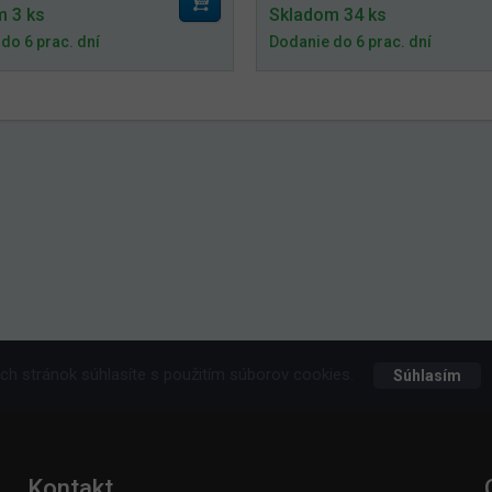
m 3 ks
Skladom 34 ks
do 6 prac. dní
Dodanie do 6 prac. dní
h stránok súhlasíte s použitím súborov cookies.
Súhlasím
Kontakt