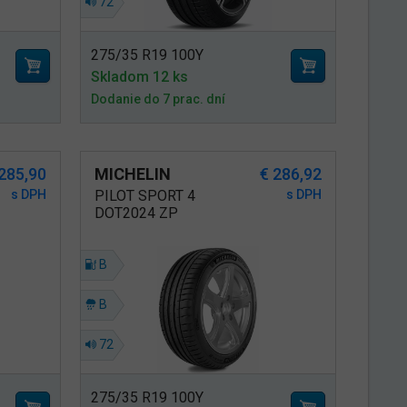
72
275/35 R19 100Y
Skladom 12 ks
Dodanie do 7 prac. dní
 285,90
MICHELIN
€ 286,92
s DPH
PILOT SPORT 4
s DPH
DOT2024 ZP
B
B
72
275/35 R19 100Y