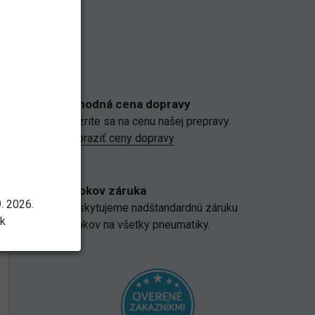
Výhodná cena dopravy
Pozrite sa na cenu našej prepravy.
Zobraziť ceny dopravy
5 rokov záruka
. 2026.
Poskytujeme nadštandardnú záruku
sk
5 rokov na všetky pneumatiky.