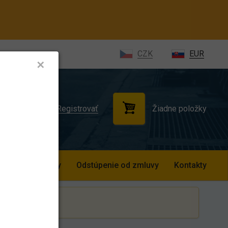
CZK
EUR
✕
Žiadne položky
ihlásiť sa
Registrovať
odné podmienky
Odstúpenie od zmluvy
Kontakty
z DPH.