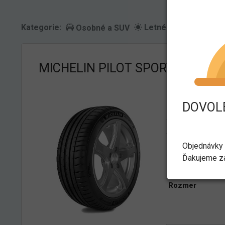
Kategorie:
Letné
Osobné a SUV
MICHELIN PILOT SPORT 4S 275/
Technické pa
DOVOLE
Výrobca
Typ pneu
Sezóna
Objednávky 
(obdobie)
Ďakujeme za
Dezén
Rozmer