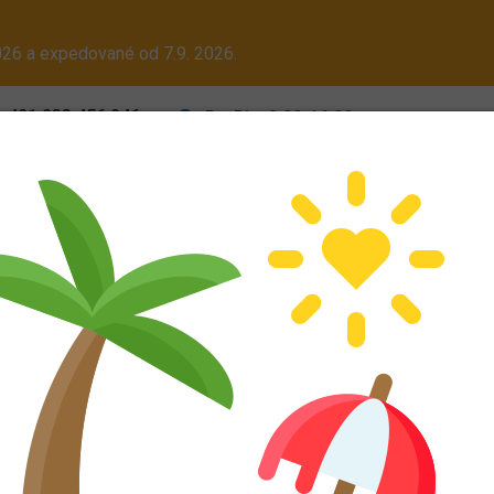
26 a expedované od 7.9. 2026.
+421 233 456 846
Po-Pia: 8:00-16:00
Pr
Cena dopravy
Obch
ALU kola
Dodáváme aj na Slovensko! Platcom DPH dodáme tovar be