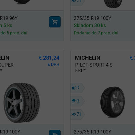
71
 R19 96Y
275/35 R19 100Y
m 5 ks
Skladom 30 ks
do 5 prac. dní
Dodanie do 7 prac. dní
LIN
€ 281,24
MICHELIN
€
 SUPER
s DPH
PILOT SPORT 4 S
*
FSL*
D
B
71
 R19 100Y
275/35 R19 100Y