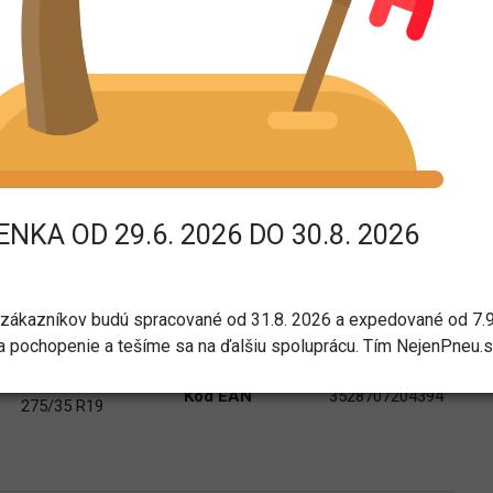
35 R19 100Y
rametre:
NKA OD 29.6. 2026 DO 30.8. 2026
MICHELIN
Šírka
275
Osobné a SUV
Profil
35
Priemer
19
Letné
zákazníkov budú spracované od 31.8. 2026 a expedované od 7.9
Záťažový index
100 – do 800 kg
 pochopenie a tešíme sa na ďalšiu spoluprácu. Tím NejenPneu.
PILOT SPORT
Rýchlostný index
Y – 300 km/h
4S
Kód EAN
3528707204394
275/35 R19