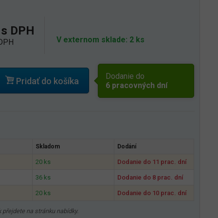
 s DPH
V externom sklade: 2 ks
 DPH
Dodanie do
Pridať do košíka
6 pracovných dní
Skladom
Dodání
20 ks
Dodanie do 11 prac. dní
36 ks
Dodanie do 8 prac. dní
20 ks
Dodanie do 10 prac. dní
 přejdete na stránku nabídky.