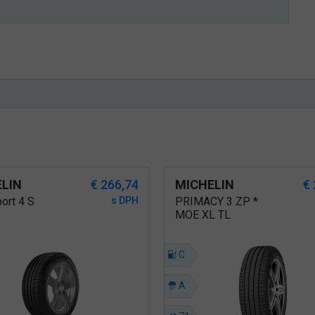
LIN
€ 266,74
MICHELIN
€
port 4 S
s DPH
PRIMACY 3 ZP *
MOE XL TL
C
A