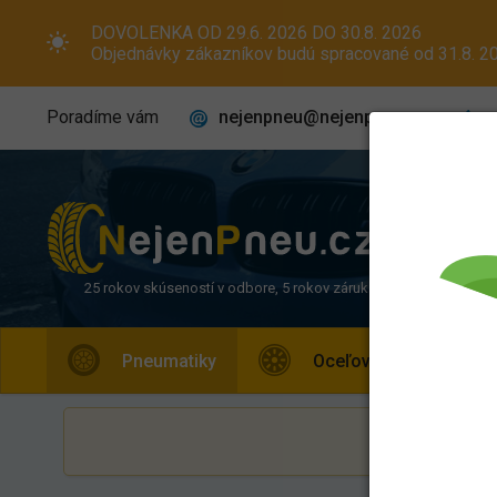
DOVOLENKA OD 29.6. 2026 DO 30.8. 2026
Objednávky zákazníkov budú spracované od 31.8. 20
nejenpneu@nejenpneu.cz
Poradíme vám
25 rokov skúseností v odbore, 5 rokov záruka
Pneumatiky
Oceľové disky