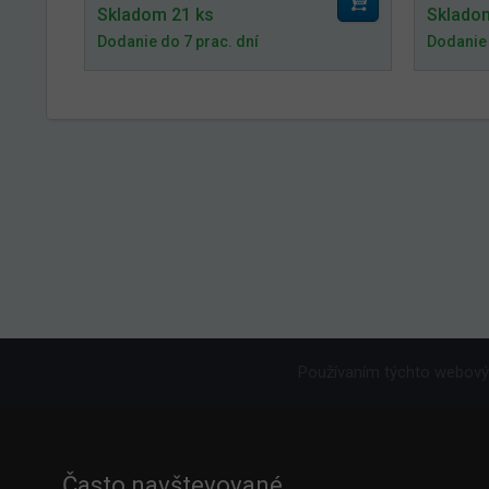
Skladom 21 ks
Sklado
Dodanie do 7 prac. dní
Dodanie 
Používaním týchto webovýc
Často navštevované