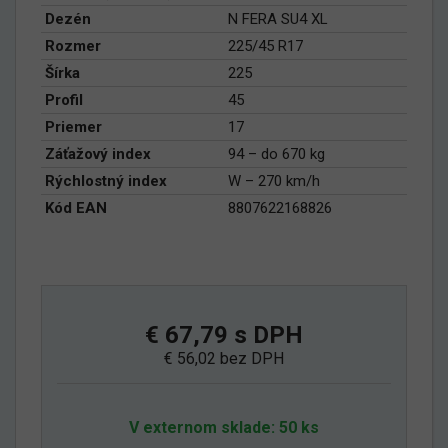
Dezén
N FERA SU4 XL
Rozmer
225/45 R17
Šírka
225
Profil
45
Priemer
17
Záťažový index
94 – do 670 kg
Rýchlostný index
W – 270 km/h
Kód EAN
8807622168826
€ 67,79 s DPH
€ 56,02 bez DPH
V externom sklade: 50 ks