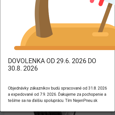
DPH dodáme tovar bez DPH.
Kategorie:
Letné
Osobné a SUV
NEXEN N FERA SU4 XL TL
225/45 R17 94W
DOVOLENKA OD 29.6. 2026 DO
30.8. 2026
Objednávky zákazníkov budú spracované od 31.8. 2026
a expedované od 7.9. 2026. Ďakujeme za pochopenie a
tešíme sa na ďalšiu spoluprácu. Tím NejenPneu.sk