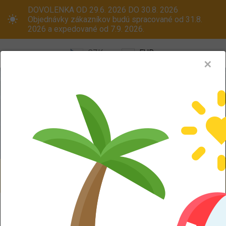
DOVOLENKA OD 29.6. 2026 DO 30.8. 2026
Objednávky zákazníkov budú spracované od 31.8.
2026 a expedované od 7.9. 2026.
CZK
EUR
✕
Menu
Pneumatiky
Oceľové disky
ALU kola
Dodáváme aj na Slovensko! Platcom