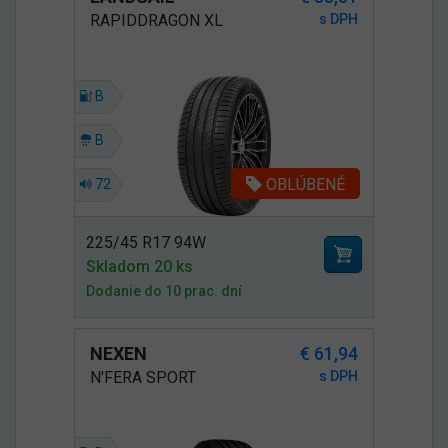
RAPIDDRAGON XL
s DPH
B
B
OBLÚBENÉ
72
225/45 R17 94W
Skladom 20 ks
Dodanie do 10 prac. dní
NEXEN
€ 61,94
N'FERA SPORT
s DPH