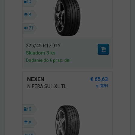
D
B
71
225/45 R17 91Y
Skladom 3 ks
Dodanie do 6 prac. dní
NEXEN
€ 65,63
N FERA SU1 XL TL
s DPH
C
A