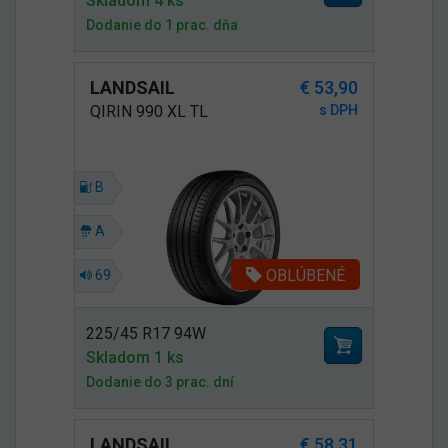
Skladom 4 ks
Dodanie do 1 prac. dňa
LANDSAIL
€ 53,90
QIRIN 990 XL TL
s DPH
B
A
OBLÚBENÉ
69
225/45 R17 94W
Skladom 1 ks
Dodanie do 3 prac. dní
LANDSAIL
€ 58,31