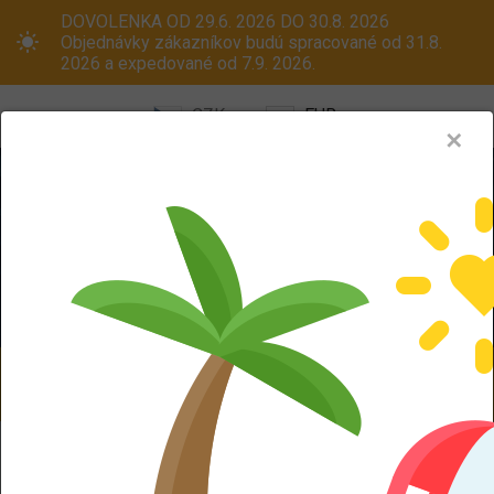
DOVOLENKA OD 29.6. 2026 DO 30.8. 2026
Objednávky zákazníkov budú spracované od 31.8.
2026 a expedované od 7.9. 2026.
CZK
EUR
✕
Menu
Pneumatiky
Oceľové disky
ALU kola
Dodáváme aj na Slovensko! Platcom