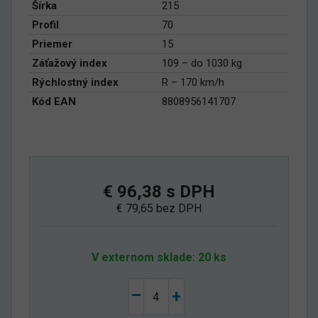
Šírka
215
Profil
70
Priemer
15
Záťažový index
109 – do 1030 kg
Rýchlostný index
R – 170 km/h
Kód EAN
8808956141707
€ 96,38 s DPH
€ 79,65 bez DPH
V externom sklade: 20 ks
–
+