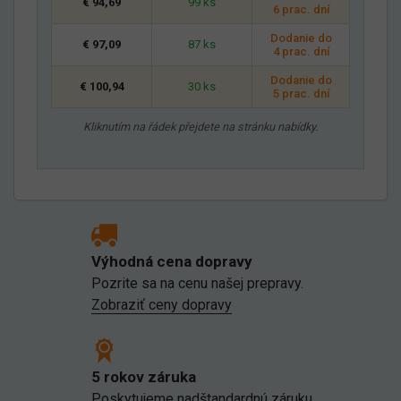
€ 94,69
99 ks
6 prac. dní
Dodanie do
€ 97,09
87 ks
4 prac. dní
Dodanie do
€ 100,94
30 ks
5 prac. dní
Kliknutím na řádek přejdete na stránku nabídky.
Výhodná cena dopravy
Pozrite sa na cenu našej prepravy.
Zobraziť ceny dopravy
5 rokov záruka
Poskytujeme nadštandardnú záruku