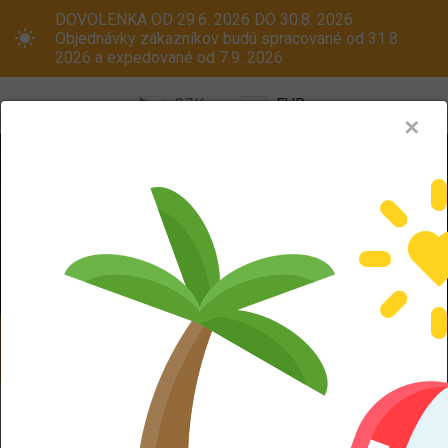
DOVOLENKA OD 29.6. 2026 DO 30.8. 2026
Objednávky zákazníkov budú spracované od 31.8.
2026 a expedované od 7.9. 2026.
CZK
EUR
✕
Menu
Pneumatiky
Oceľové disky
ALU kola
Dodáváme aj na Slovensko! Platcom