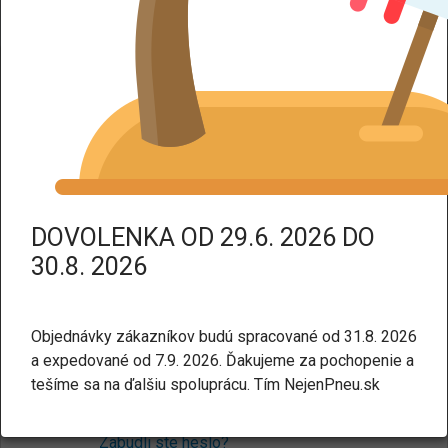
DPH dodáme tovar bez DPH.
Prihlásenie
Pre nakupovanie v našom e-shope nie je potrebné mať
účet. Ak chcete, môžete si ho
vytvoriť tu
.
E-mail:
DOVOLENKA OD 29.6. 2026 DO
30.8. 2026
Heslo:
Objednávky zákazníkov budú spracované od 31.8. 2026
a expedované od 7.9. 2026. Ďakujeme za pochopenie a
tešíme sa na ďalšiu spoluprácu. Tím NejenPneu.sk
Prihlásiť sa
Zabudli ste heslo?