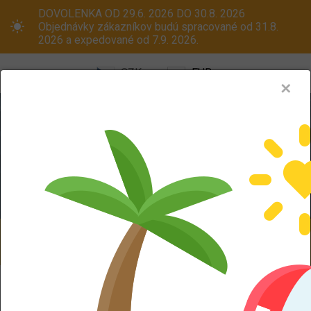
DOVOLENKA OD 29.6. 2026 DO 30.8. 2026
Objednávky zákazníkov budú spracované od 31.8.
2026 a expedované od 7.9. 2026.
CZK
EUR
✕
Menu
Pneumatiky
Oceľové disky
ALU kola
Dodáváme aj na Slovensko! Platcom