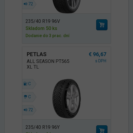
72
235/40 R19 96V
Skladom 50 ks
Dodanie do 3 prac. dní
PETLAS
€ 96,67
ALL SEASON PT565
s DPH
XL TL
C
C
72
235/40 R19 96Y