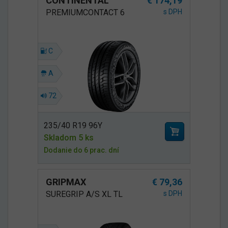
CONTINENTAL
€ 174,19
PREMIUMCONTACT 6
s DPH
C
A
72
235/40 R19 96Y
Skladom 5 ks
Dodanie do 6 prac. dní
GRIPMAX
€ 79,36
SUREGRIP A/S XL TL
s DPH