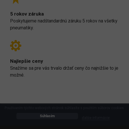
5 rokov záruka
Poskytujeme nadštandardnú záruku 5 rokov na všetky
pneumatiky.
Najlepšie ceny
Snažíme sa pre vás trvalo držať ceny čo najnižšie to je
možné.
Používaním týchto webových stránok súhlasíte s použitím súborov cookies.
Súhlasím
ďalšie informácie