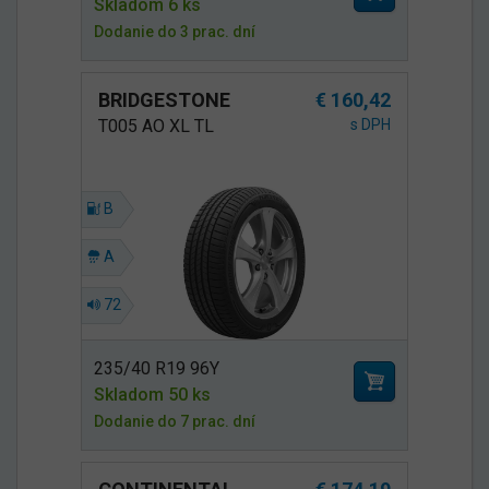
Skladom 6 ks
Dodanie do 3 prac. dní
BRIDGESTONE
€ 160,42
T005 AO XL TL
s DPH
B
A
72
235/40 R19 96Y
Skladom 50 ks
Dodanie do 7 prac. dní