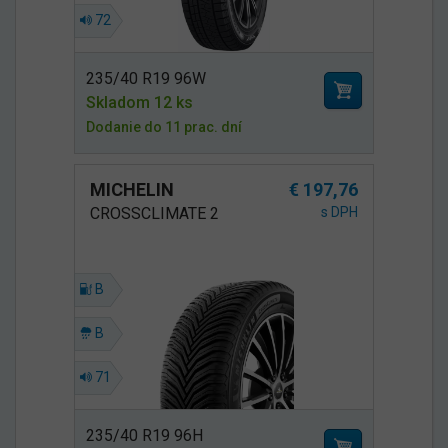
72
235/40 R19 96W
Skladom 12 ks
Dodanie do 11 prac. dní
MICHELIN
€ 197,76
CROSSCLIMATE 2
s DPH
B
B
71
235/40 R19 96H