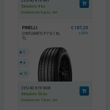
235/40 R19 96Y
Skladom 4 ks
Dodanie do 6 prac. dní
PIRELLI
€ 187,23
CINTURATO P7 S-I XL
s DPH
TL
C
A
72
235/40 R19 96W
Skladom 50 ks
Dodanie do 7 prac. dní