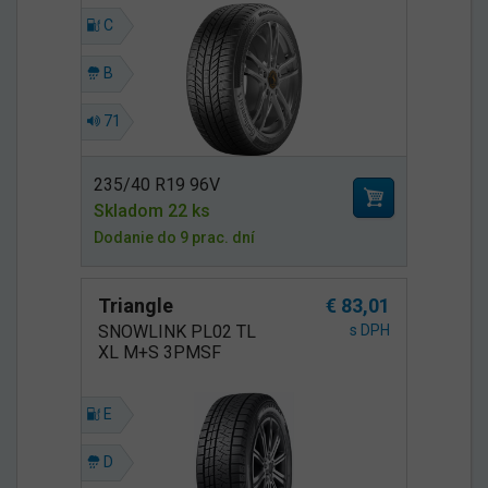
C
B
71
235/40 R19 96V
Skladom 22 ks
Dodanie do 9 prac. dní
Triangle
€ 83,01
SNOWLINK PL02 TL
s DPH
XL M+S 3PMSF
E
D