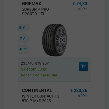
GRIPMAX
€ 74,33
SUREGRIP PRO
s DPH
SPORT XL TL
C
A
72
235/40 R19 96Y
Skladom 33 ks
Dodanie do 7 prac. dní
CONTINENTAL
€ 220,26
WINTER CONTACT TS
s DPH
870 P M+S 2025