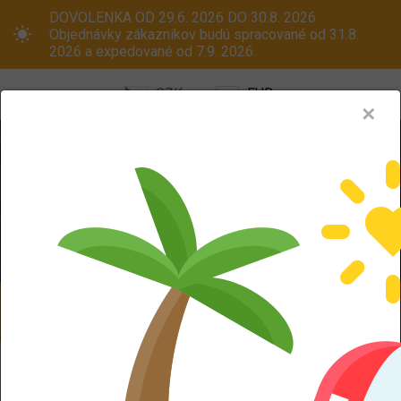
DOVOLENKA OD 29.6. 2026 DO 30.8. 2026
Objednávky zákazníkov budú spracované od 31.8.
2026 a expedované od 7.9. 2026.
CZK
EUR
✕
Menu
Pneumatiky
Oceľové disky
ALU kola
Dodáváme aj na Slovensko! Platcom