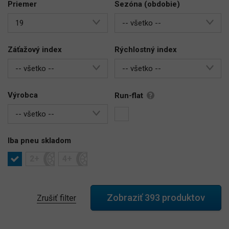
Priemer
Sezóna (obdobie)
19
-- všetko --
Záťažový index
Rýchlostný index
-- všetko --
-- všetko --
Výrobca
Run-flat
-- všetko --
Iba pneu skladom
2+
4+
Zrušiť filter