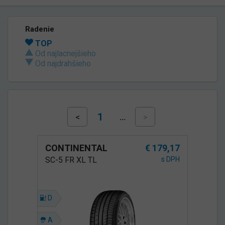
Radenie
TOP
Od najlacnejšieho
Od najdrahšieho
1
<
…
>
CONTINENTAL
€ 179,17
SC-5 FR XL TL
s DPH
D
A