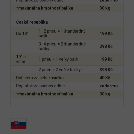
Poplatok za osobný odber
zadarmo
*maximálna hmotnosť balíka
30 kg
Česká republika
1–2 pneu = 1 štandardný
Do 18"
199 Kč
balík
3–4 pneu = 2 štandardné
398 Kč
balíky
19" a
1 pneu = 1 veľký balík
199 Kč
větší
2 pneu = 2 veľké balíky
398 Kč
Dobierka za celú zásielku
40 Kč
Poplatok za osobný odber
zadarmo
*maximálna hmotnosť balíka
30 kg