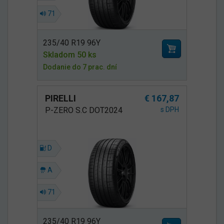
71
235/40 R19 96Y
Skladom 50 ks
Dodanie do 7 prac. dní
PIRELLI
€ 167,87
P-ZERO S.C DOT2024
s DPH
D
A
71
235/40 R19 96Y