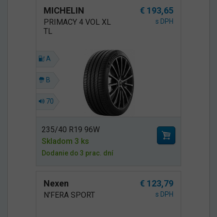
MICHELIN
€ 193,65
PRIMACY 4 VOL XL
s DPH
TL
A
B
70
235/40 R19 96W
Skladom 3 ks
Dodanie do 3 prac. dní
Nexen
€ 123,79
N'FERA SPORT
s DPH