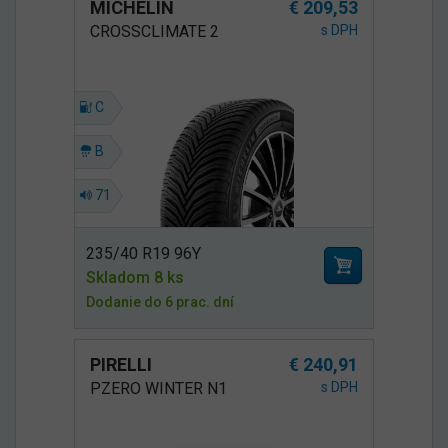
MICHELIN
€ 209,53
CROSSCLIMATE 2
s DPH
C
B
71
235/40 R19 96Y
Skladom 8 ks
Dodanie do 6 prac. dní
PIRELLI
€ 240,91
PZERO WINTER N1
s DPH