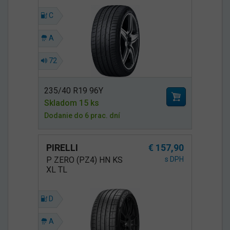
C
A
72
235/40 R19 96Y
Skladom 15 ks
Dodanie do 6 prac. dní
PIRELLI
€ 157,90
P ZERO (PZ4) HN KS
s DPH
XL TL
D
A