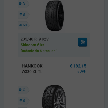
D
B
68
235/40 R19 92V
Skladom 6 ks
Dodanie do 6 prac. dní
HANKOOK
€ 182,15
W330 XL TL
s DPH
C
B