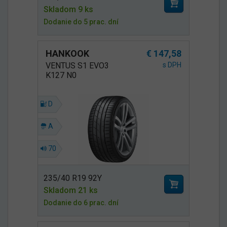
Skladom 9 ks
Dodanie do 5 prac. dní
HANKOOK
€ 147,58
VENTUS S1 EVO3
s DPH
K127 N0
D
A
70
235/40 R19 92Y
Skladom 21 ks
Dodanie do 6 prac. dní