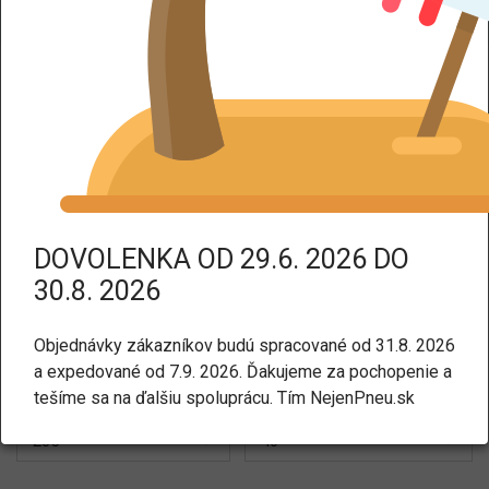
DPH dodáme tovar bez DPH.
Pneumatiky
Všetky typy
Osobné a SUV
Úžitkové
DOVOLENKA OD 29.6. 2026 DO
30.8. 2026
Nákladné
Motocykle
Agro a špeciálne
Objednávky zákazníkov budú spracované od 31.8. 2026
a expedované od 7.9. 2026. Ďakujeme za pochopenie a
tešíme sa na ďalšiu spoluprácu. Tím NejenPneu.sk
Šírka
Profil
235
40