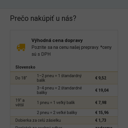
Prečo nakúpiť u nás?
Výhodná cena dopravy
Pozrite sa na cenu našej prepravy. *ceny
sú s DPH
Slovensko
1–2 pneu = 1 štandardný
Do 18"
€ 9,52
balík
3–4 pneu = 2 štandardné
€ 19,04
balíky
19" a
1 pneu = 1 veľký balík
€ 7,98
větší
2 pneu = 2 veľké balíky
€ 15,96
Dobierka za celú zásielku
€ 1,73