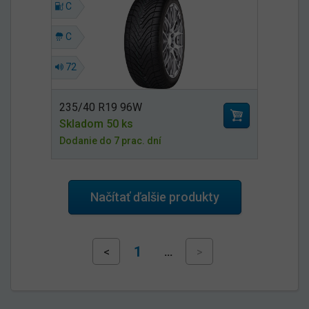
C
C
72
235/40 R19 96W
Skladom 50 ks
Dodanie do 7 prac. dní
Načítať ďalšie produkty
1
<
…
>